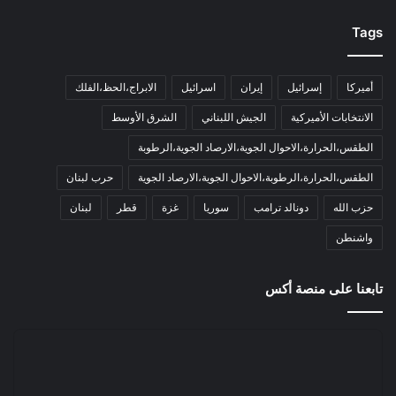
Tags
أميركا
إسرائيل
إيران
اسرائيل
الابراج،الحظ،الفلك
الانتخابات الأميركية
الجيش اللبناني
الشرق الأوسط
الطقس،الحرارة،الاحوال الجوية،الارصاد الجوية،الرطوبة
الطقس،الحرارة،الرطوبة،الاحوال الجوية،الارصاد الجوية
حرب لبنان
حزب الله
دونالد ترامب
سوريا
غزة
قطر
لبنان
واشنطن
تابعنا على منصة أكس