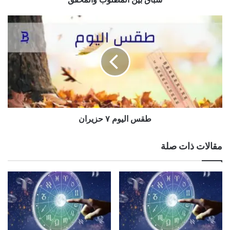
متنوعة، ما يفتح أمامك أبوابًا جديدة.
طقس
الوسوم
الابراج،الحظ،الفلك
اليوم
٧
حزيران
نسخ الرابط
طقس اليوم ٧ حزيران
مقالات ذات صلة