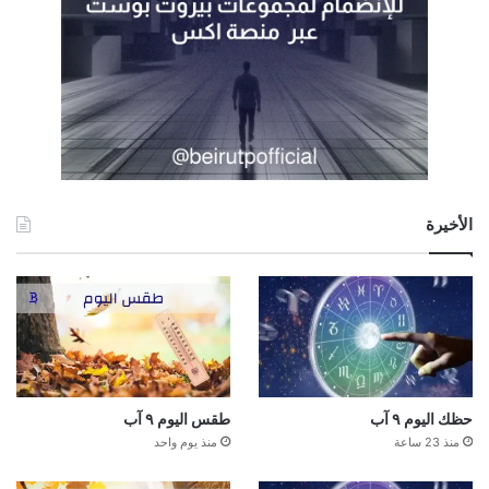
الأخيرة
حظك اليوم ٩ آب
طقس اليوم ٩ آب
منذ 23 ساعة
منذ يوم واحد