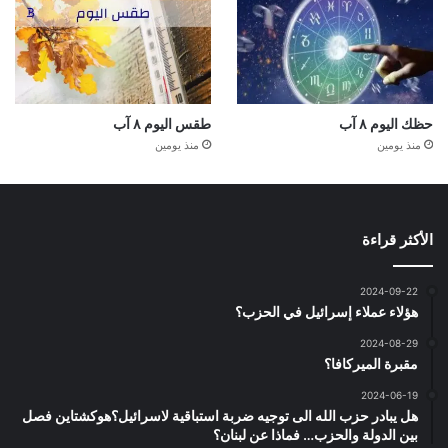
حظك اليوم ٨ آب
طقس اليوم ٨ آب
منذ يومين
منذ يومين
الأكثر قراءة
2024-09-22
هؤلاء عملاء إسرائيل في الحزب؟
2024-08-29
مقبرة الميركافا؟
2024-06-19
هل يبادر حزب الله الى توجيه ضربة استباقية لاسرائيل؟هوكشتاين فصل
بين الدولة والحزب… فماذا عن لبنان؟