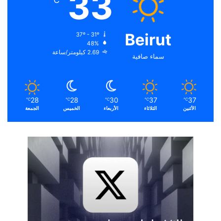
33
℃
Beirut
37º - 31º
48%
2.69 كيلومتر/ساعة
سماء صافية
28
28
30
37
37
℃
℃
℃
℃
℃
الأثنين
الثلاثاء
الأربعاء
الخميس
الجمعة