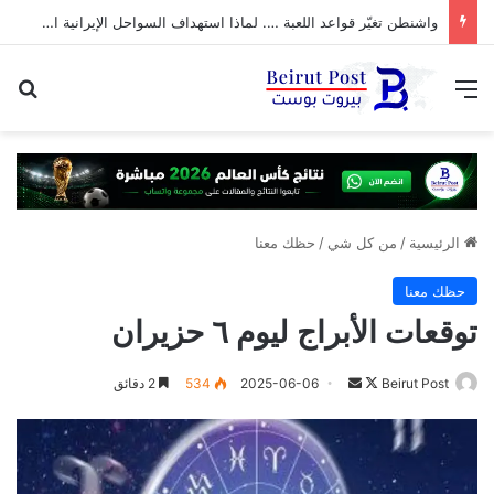
واشنطن تغيّر قواعد اللعبة …. لماذا استهداف السواحل الإيرانية الآن؟
القائمة
بح
الرئيسية
/
من كل شي
/
حظك معنا
حظك معنا
توقعات الأبراج ليوم ٦ حزيران
تابع
أرسل
Beirut Post
2025-06-06
534
2 دقائق
على
بريدا
X
إلكترونيا