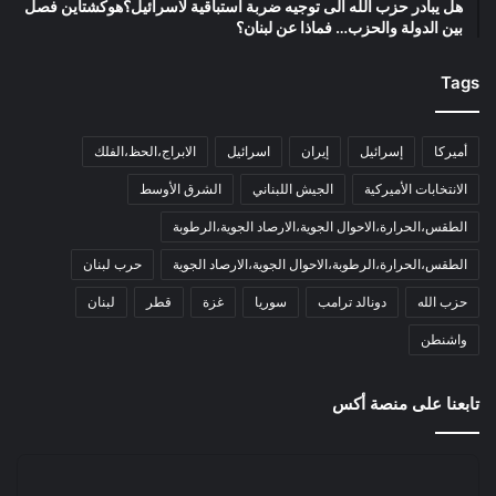
هل يبادر حزب الله الى توجيه ضربة استباقية لاسرائيل؟هوكشتاين فصل
بين الدولة والحزب… فماذا عن لبنان؟
Tags
أميركا
إسرائيل
إيران
اسرائيل
الابراج،الحظ،الفلك
الانتخابات الأميركية
الجيش اللبناني
الشرق الأوسط
الطقس،الحرارة،الاحوال الجوية،الارصاد الجوية،الرطوبة
الطقس،الحرارة،الرطوبة،الاحوال الجوية،الارصاد الجوية
حرب لبنان
حزب الله
دونالد ترامب
سوريا
غزة
قطر
لبنان
واشنطن
تابعنا على منصة أكس