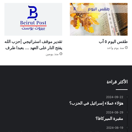
طقس اليوم ٥ آب
تقدير موقف استراتيجي |حزب الله
يفتح النار على العهد …. بعبدا طرف
منذ يوم واحد
منذ يومين
الأكثر قراءة
2024-09-22
هؤلاء عملاء إسرائيل في الحزب؟
2024-08-29
مقبرة الميركافا؟
2024-06-19