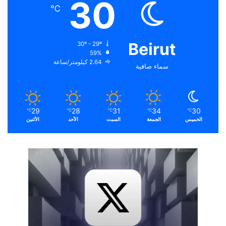
30
℃
Beirut
30º - 29º
59%
2.64 كيلومتر/ساعة
سماء صافية
29
28
31
34
30
℃
℃
℃
℃
℃
الخميس
الجمعة
السبت
الأحد
الأثنين