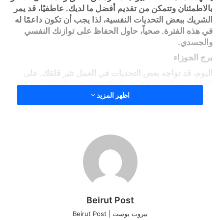
بالاطمئنان وتتمكن من تقديم أفضل ما لديك. عاطفيًا، قد يمر
الشريك ببعض التحديات النفسية، لذا يجب أن تكون داعمًا له
في هذه الفترة. صحياً، حاول الحفاظ على توازنك النفسي
والجسدي.
برج الجوزاء
اليوم، قد تواجه بعض التحديات في العمل تثير قلقك. على
الرغم من ذلك، حاول عدم المبالغة في ردود أفعالك حتى لا
تؤثر سلبًا على أدائك. عاطفيًا، قد يحدث تطور مهم في علاقتك
اظهر المزيد
العاطفية. احرص على مساعدتك لأحد أفراد عائلتك الذي يمر
بمشكلة مادية.
برج السرطان
اليوم، تشعر بالسلام الداخلي والراحة النفسية. الأمور تسير
بسلاسة في العمل، رغم بعض الالتزامات المادية التي عليك
التعامل معها. عاطفيًا، لديك خطط للقيام ببعض النشاطات
الممتعة مع الأصدقاء. صحياً، حافظ على توازن ميزانيتك المالية
والنفسية لتجاوز هذه الفترة.
Beirut Post
برج الأسد
بيروت بوست | Beirut Post