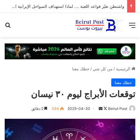
واشنطن تغيّر قواعد اللعبة …. لماذا استهداف السواحل الإيرانية الآن؟
القائمة
بح
الرئيسية
/
من كل شي
/
حظك معنا
حظك معنا
توقعات الأبراج ليوم ٣٠ نيسان
تابع
أرسل
Beirut Post
2025-04-30
534
2 دقائق
على
بريدا
X
إلكترونيا