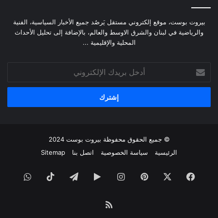
بيروت بوست، موقع إلكتروني مستقل يَرصُد جميع الأخبار السياسية، الفنية
والرياضية في لبنان والشرق الاوسط والعالم، بالإضافة إلى تحليل الأحداث
المحلية والإقليمية ...
أدخل
بريدك
الإلكتروني
© جميع الحقوق محفوظة
بيروت بوست
2024
الرئيسية
سياسة الخصوصية
اتصل بنا
Sitemap
فيسبوك
‫X
بينتيريست
انستقرام
‏Google
تيلقرام
‫TikTok
واتساب
Play
ملخص