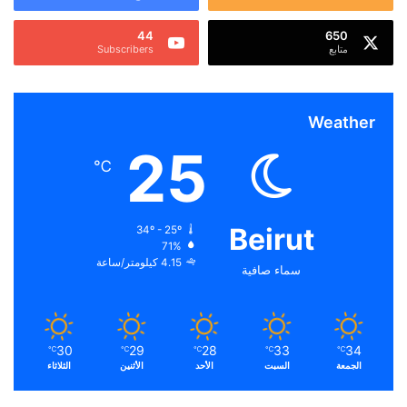
44
650
متابع
Subscribers
Weather
25
℃
Beirut
34º - 25º
71%
4.15 كيلومتر/ساعة
سماء صافية
30
29
28
33
34
℃
℃
℃
℃
℃
الجمعة
السبت
الأحد
الأثنين
الثلاثاء