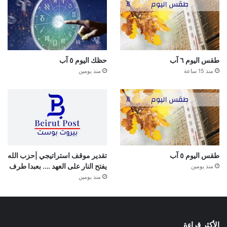
طقس اليوم ٦ آب
حظك اليوم ٥ آب
منذ 15 ساعة
منذ يومين
طقس اليوم ٥ آب
تقدير موقف استراتيجي |حزب الله
يفتح النار على العهد …. بعبدا طرف
منذ يومين
منذ يومين
الأكثر قراءة