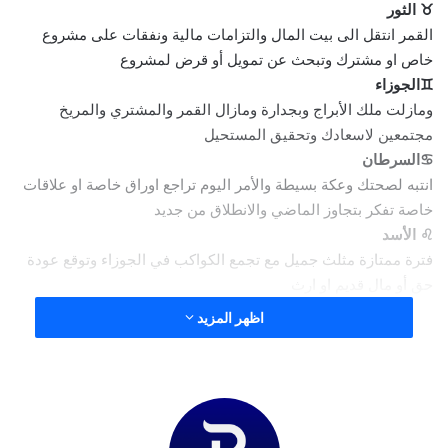
♉ الثور
القمر انتقل الى بيت المال والتزامات مالية ونفقات على مشروع
خاص او مشترك وتبحث عن تمويل أو قرض لمشروع
♊الجوزاء
ومازلت ملك الأبراج وبجدارة ومازال القمر والمشتري والمريخ
مجتمعين لاسعادك وتحقيق المستحيل
♋السرطان
انتبه لصحتك وعكة بسيطة والأمر اليوم تراجع اوراق خاصة او علاقات
خاصة تفكر بتجاوز الماضي والانطلاق من جديد
♌ الأسد
فترة ممتازة مثلث جميل مع تجمع الكواكب في الجوزاء وتوقع عودة
حق أو مال قديم او ارث
♍العذراء
اظهر المزيد
مربع متعب مع تجمع الكواكب في الجوزاء وتعطيل لسفر أو أوراق أو
خبر تنتظره والأمر اليوم فقط
♎الميزان
من أكثر الأبراج حظا وعلى كل الأصعدة المالية والعملية فترة ممتازة
قد توقع عقد عمل او شراكة مالية أو عقد عمل وتفرح به