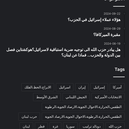
2024-09-22
هؤلاء عملاء إسرائيل في الحزب؟
2024-08-29
مقبرة الميركافا؟
2024-06-19
هل يبادر حزب الله الى توجيه ضربة استباقية لاسرائيل؟هوكشتاين فصل
بين الدولة والحزب… فماذا عن لبنان؟
Tags
أميركا
إسرائيل
إيران
اسرائيل
الابراج،الحظ،الفلك
الانتخابات الأميركية
الجيش اللبناني
الشرق الأوسط
الطقس،الحرارة،الاحوال الجوية،الارصاد الجوية،الرطوبة
الطقس،الحرارة،الرطوبة،الاحوال الجوية،الارصاد الجوية
حرب لبنان
حزب الله
دونالد ترامب
سوريا
غزة
قطر
لبنان