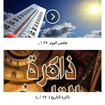
اليوم
٢٧
ٱب
طقس اليوم ٢٧ ٱب
ذاكرة
التاريخ
(
٢٧
ٱب)
ذاكرة التاريخ ( ٢٧ ٱب)