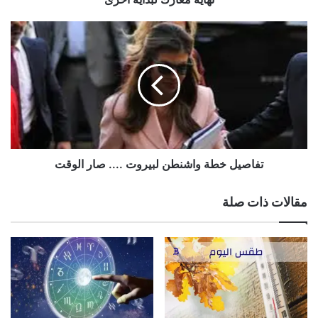
الوسوم
الابراج،الحظ،الفلك
تفاصيل
خطة
نسخ الرابط
واشنطن
لبيروت
....
صار
الوقت
تفاصيل خطة واشنطن لبيروت .... صار الوقت
مقالات ذات صلة