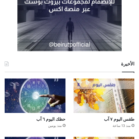
الأخيرة
طقس اليوم ٧ آب
حظك اليوم ٦ آب
منذ 13 ساعة
منذ يومين