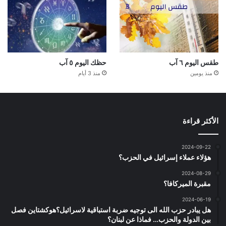
طقس اليوم ٦ آب
حظك اليوم ٥ آب
منذ يومين
منذ 3 أيام
الأكثر قراءة
2024-09-22
هؤلاء عملاء إسرائيل في الحزب؟
2024-08-29
مقبرة الميركافا؟
2024-06-19
هل يبادر حزب الله الى توجيه ضربة استباقية لاسرائيل؟هوكشتاين فصل
بين الدولة والحزب… فماذا عن لبنان؟