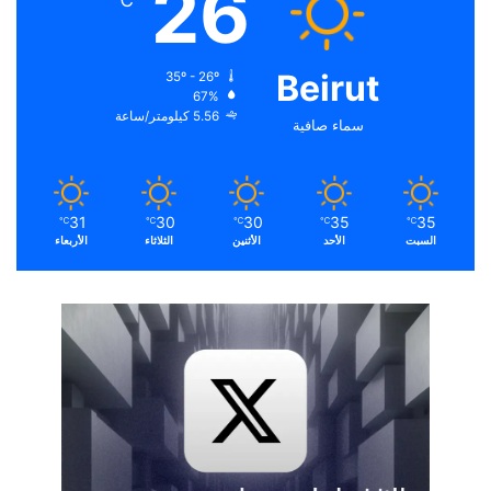
26
℃
Beirut
35º - 26º
67%
5.56 كيلومتر/ساعة
سماء صافية
31
30
30
35
35
℃
℃
℃
℃
℃
السبت
الأحد
الأثنين
الثلاثاء
الأربعاء