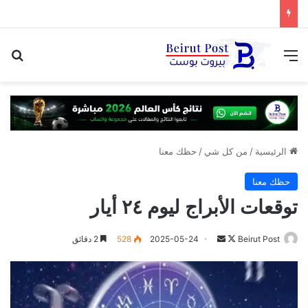
هل بدأت الحرب على وليد جنبلاط؟
القائمة
بح
الرئيسية
/
من كل شي
/
حظك معنا
حظك معنا
توقعات الأبراج ليوم ٢٤ أيار
تابع
أرسل
Beirut Post
2025-05-24
528
2 دقائق
على
بريدا
X
إلكترونيا