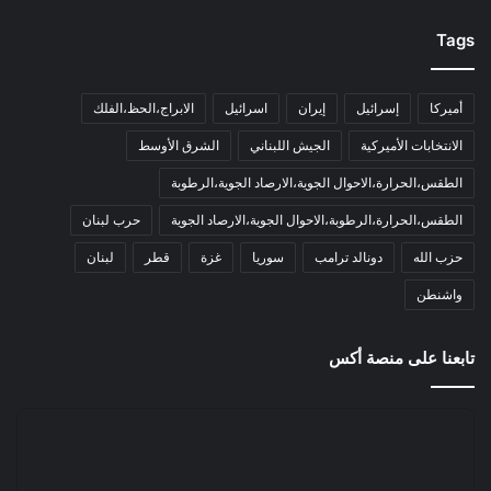
Tags
أميركا
إسرائيل
إيران
اسرائيل
الابراج،الحظ،الفلك
الانتخابات الأميركية
الجيش اللبناني
الشرق الأوسط
الطقس،الحرارة،الاحوال الجوية،الارصاد الجوية،الرطوبة
الطقس،الحرارة،الرطوبة،الاحوال الجوية،الارصاد الجوية
حرب لبنان
حزب الله
دونالد ترامب
سوريا
غزة
قطر
لبنان
واشنطن
تابعنا على منصة أكس