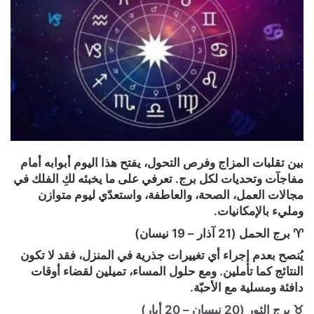
بين تقلبات المزاج وفرص التحول، يفتح هذا اليوم أبوابه أمام
مفاجآت وتحديات لكل برج. تعرفي على ما يخبئه لكِ الفلك في
مجالات العمل، الصحة، والعاطفة، واستعدّي ليوم متوازن
ومليء بالإمكانيات.
♈ برج الحمل (21 آذار – 19 نيسان)
يُنصح بعدم إجراء أي تغييرات جذرية في المنزل، فقد لا تكون
النتائج كما تأملين. ومع حلول المساء، تميلين لقضاء أوقات
دافئة ومسلية مع الأحبّة.
♉ برج الثور (20 نيسان – 20 أيار)