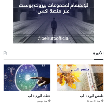
الأخيرة
طقس اليوم ٦ آب
حظك اليوم ٥ آب
منذ 21 ساعة
منذ يومين