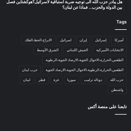
هل يبادر حزب الله الى توجيه ضربة استباقية لاسرائيل؟هوكشتاين فصل
بين الدولة والحزب… فماذا عن لبنان؟
Tags
أميركا
إسرائيل
إيران
اسرائيل
الابراج،الحظ،الفلك
الانتخابات الأميركية
الجيش اللبناني
الشرق الأوسط
الطقس،الحرارة،الاحوال الجوية،الارصاد الجوية،الرطوبة
الطقس،الحرارة،الرطوبة،الاحوال الجوية،الارصاد الجوية
حرب لبنان
حزب الله
دونالد ترامب
سوريا
غزة
قطر
لبنان
واشنطن
تابعنا على منصة أكس