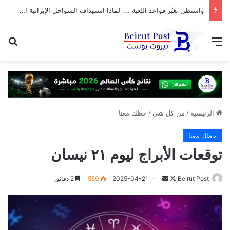
واشنطن تغيّر قواعد اللعبة …. لماذا استهداف السواحل الإيرانية الآن؟
القائمة
بح
الرئيسية
/
من كل شي
/
حظك معنا
حظك معنا
توقعات الأبراج ليوم ٢١ نيسان
تابع
أرسل
Beirut Post
2025-04-21
559
2 دقائق
على
بريدا
X
إلكترونيا