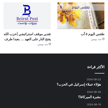
طقس اليوم ٥ آب
تقدير موقف استراتيجي |حزب الله
يفتح النار على العهد …. بعبدا طرف
منذ يومين
منذ يومين
الأكثر قراءة
2024-09-22
هؤلاء عملاء إسرائيل في الحزب؟
2024-08-29
مقبرة الميركافا؟
2024-06-19