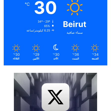
30
℃
Beirut
34º - 29º
65%
6.25 كيلومتر/ساعة
سماء صافية
30
29
30
36
34
℃
℃
℃
℃
℃
الجمعة
السبت
الأحد
الأثنين
الثلاثاء