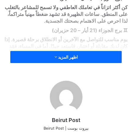
كن أكثر اتزاناً في تعاملك العاطفي ولا تسمح للمشاعر بالتغلب
على المنطق. ساعات الظهيرة قد تشهد ضغطاً مهنياً متراكماً،
لذا احرص على الاهتمام بصحتك الجسدية.
♊ برج الجوزاء (21 أيار – 20 حزيران)
يوم مناسب للتواصل مع الآخرين أو الانطلاق برحلة قصيرة. إذا
كان لديك مقابلة أو اختبار، فاستعد جيدًا. أما في المساء، فقد
تزداد فرصك في توسيع شبكة علاقاتك الاجتماعية.
اظهر المزيد
♋ برج السرطان (21 حزيران – 22 تموز)
صحياً، حاول التقليل من السكريات، خاصة إذا كنت تعاني من
مشاكل في الوزن. مهنياً، هناك فرصة في الأفق قد تُحسن من
دخلك. أما عاطفياً، فالتحضير لمناسبة مميزة مع الشريك يعزز
الأجواء الرومانسية.
♌ برج الأسد (23 تموز – 22 آب)
قد تتمكن من إعادة تنظيم ميزانيتك بطريقة ذكية. لكن احذر
من التسرع في تقديم ضمانات مالية أو قروض. في المساء،
Beirut Post
تنشط اتصالاتك وتتحسن حركتك اليومية.
بيروت بوست | Beirut Post