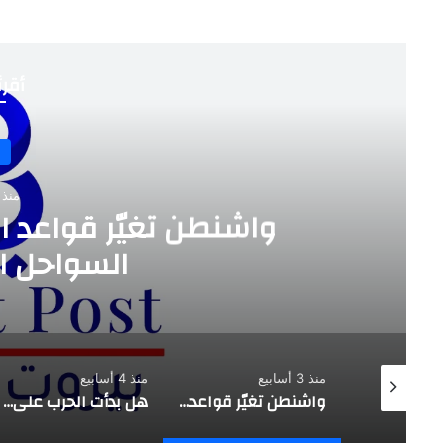
أقرأ
منذ 3 أسابي
واشنطن تغيّر قواعد ا
السواحل الإ
منذ 3 أسابيع
منذ 4 أسابيع
تقدير موقف استراتيجي |حزب الله يفتح النار على العهد …. بعبدا طرف
واشنطن تغيّر قواعد اللعبة …. لماذا استهداف السواحل الإيرانية الآن؟
هل بدأت الحرب على وليد جنبلاط؟