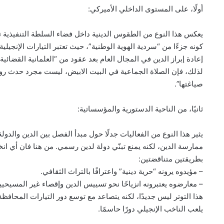
أولًا، على المستوى الداخلي الأميركي:
يعكس هذا النوع من الطقوس الدينية داخل فضاء السلطة التنفيذية تحوّل
كونه جزءًا من “سردية الهوية الوطنية”، حيث تعتبر التيارات الإنج
إعادة إبراز الدين في المجال العام بعد عقود من “العلمانية القضائي
لذلك، فإن الصلاة الجماعية في البيت الابيض، ليست مجرد حدث روحي
صياغتها”.
ثانيًا، من الناحية الدستورية والمؤسساتية:
ممارسة الدين، لكنه يمنع تبنّي دولة لدين رسمي. من هنا فان أي ا
بطريقتين متناقضتين:
– مؤيدوه يرونه “حرية دينية” واعترافًا بالتراث الثقافي.
– معارضوه يعتبرونه انزياحًا نحو تسييس الدين وإقصاء غير المسيحي
هذا التوتر ليس جديدًا، لكنه يتصاعد مع توسع دور التيارات المحافظة
يلعب الناخب الإنجيلي دورًا حاسمًا.