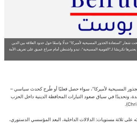
حت شعار "استعادة الجذور المسيحية لأميركا" جدلًا واسعًا حول حدود العلاقة بين الدين
ن يعتبرها تكريسًا لـ"القومية المسيحية"، تبدو واشنطن أمام صراع عميق على تعريف الأمة
لجذور المسيحية لأميركا”، سواء حصل فعليًا أو طُرح كحدث سياسي –
ة، وتحديدًا في سياق صعود التيارات المحافظة الدينية داخل الحزب
كه على ثلاثة مستويات: الدلالات الداخلية، البعد المؤسسي الدستوري،