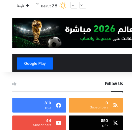
℃
28
تابعنا
Beirut
Google Play
Follow Us
810
0
Subscribers
متابع
44
650
متابع
Subscribers