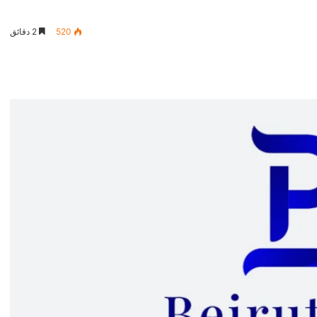
520
2 دقائق