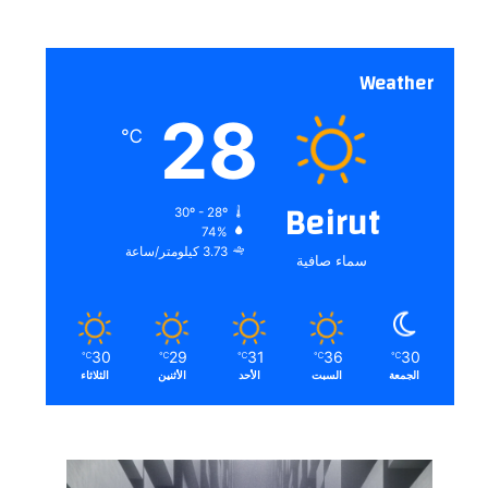
Weather
28
℃
Beirut
30º - 28º
74%
3.73 كيلومتر/ساعة
سماء صافية
30
29
31
36
30
℃
℃
℃
℃
℃
الجمعة
السبت
الأحد
الأثنين
الثلاثاء