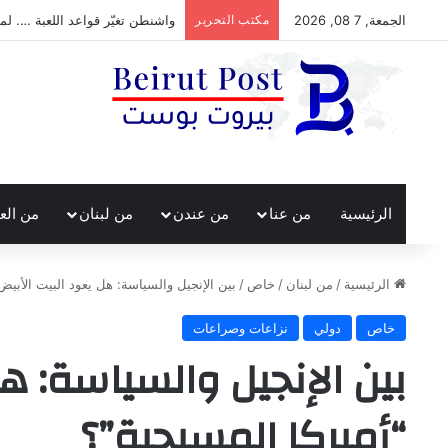
الجمعة, 7 08, 2026
مكتب التحرير
واشنطن تغيّر قواعد اللعبة …. لما
الرئيسية
من عنا
من عندن
من لبنان
من الع
الرئيسية
/
من لبنان
/
خاص
/
بين الإنجيل والسياسة: هل يعود البيت الأبيض
خاص
دولي
نزاعات وصراعات
بين الإنجيل والسياسة: ه
“أميركا المسيحية”؟