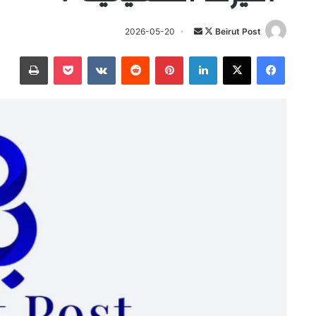
تابع
أرسل
2026-05-20
Beirut Post
على
بريدا
فيسبوك
‫X
لينكدإن
بينتيريست
‫Pocket
طباعة
X
إلكترونيا