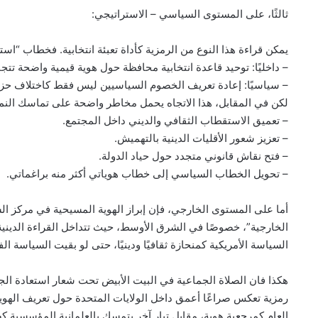
ثالثًا، على المستوى السياسي – الاستراتيجي:
يمكن قراءة هذا النوع من الرمزية كأداة تعبئة انتخابية. فخطاب “اس
– داخليًا: توحيد قاعدة انتخابية محافظة حول هوية قيمية واضحة تتجا
– سياسيًا: إعادة تعريف الخصوم السياسيين ليس فقط كاختلاف حز
لكن في المقابل، هذا الاتجاه يحمل مخاطر واضحة على تماسك النمو
– تعميق الاستقطاب الثقافي والديني داخل المجتمع.
– تعزيز شعور الأقليات الدينية بالتهميش.
– فتح نقاش قانوني متجدد حول حياد الدولة.
– تحويل الخطاب السياسي إلى خطاب هوياتي أكثر منه براغماتي.
أما على المستوى الخارجي، فإن إبراز الهوية المسيحية في مركز ال
الخارجية”، خصوصًا في الشرق الأوسط، حيث تتداخل القراءة الديني
السياسة الأمريكية كمنحازة ثقافيًا ودينيًا، حتى لو بقيت السياسة الفع
هكذا فان الصلاة الجماعية في البيت الأبيض تحت شعار استعادة الج
رمزية تعكس صراعًا أعمق داخل الولايات المتحدة حول تعريف الهوية 
العام كمرجعية هوية، مقابل تيار آخر يتمسك بالعلمانية المؤسسية كض