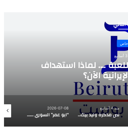
 التالي
خاص
ع
للعبة …. لماذا استهداف
يرانية الآن؟
منذ 4 أسابيع
2026-07-08
026-07-07
نص مذكرة وليد بيك للمجلس المذهبي الدرزي
“ابو عمر” السوري …. هذه المرة