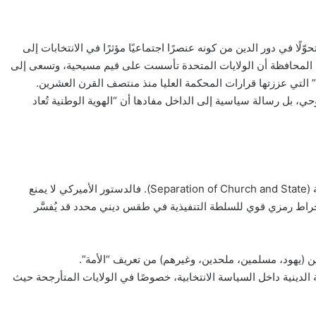
ًا في دور الدين من كونه عنصرًا اجتماعيًا مؤثرًا في الانتخابات إلى
يلية المحافظة أن الولايات المتحدة تأسست على قيم مسيحية، وتسعى إلى
ة” التي عززتها قرارات المحكمة العليا منذ منتصف القرن العشرين.
، بل رسالة سياسية إلى الداخل مفادها أن “الهوية الوطنية تُعاد
يثير هذا النوع من الفعاليات جدلًا حول مبدأ الفصل بين الدين والدولة (Separation of Church and State). فالدستور الأميركي لا يمنع
نخراط رمزي قوي للسلطة التنفيذية في طقس ديني محدد قد يُفسَّر
ين (يهود، مسلمين، ملحدين، وغيرهم) من تعريف “الأمة”.
 الدينية داخل السياسة الانتخابية، خصوصًا في الولايات المتأرجحة حيث