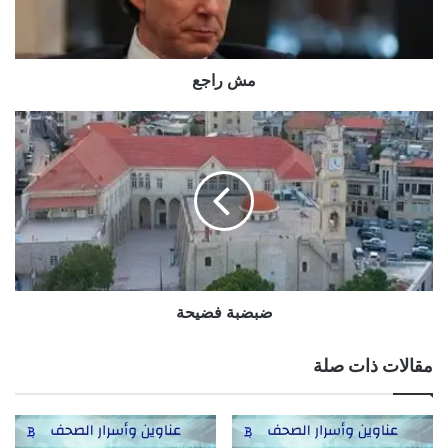
مش راجع
ضبضبة
فضيحة
ضبضبة فضيحة
مقالات ذات صلة