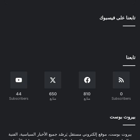
تابعنا على فيسبوك
تابعنا
44
650
810
0
Subscribers
متابع
متابع
Subscribers
بيروت بوست
بيروت بوست، موقع إلكتروني مستقل يَرصُد جميع الأخبار السياسية، الفنية