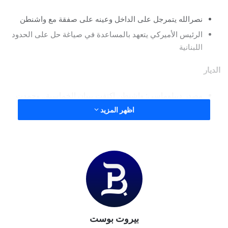
نصرالله يتمرجل على الداخل وعينه على صفقة مع واشنطن
الرئيس الأميركي يتعهد بالمساعدة في صياغة حل على الحدود
اللبنانية
الديار
مصدر ديبلوماسي: واشنطن اكتفت ببيان الخماسية.. وجمدت
الانتخابات الرئاسية
اظهر المزيد
الجمهورية
الفشل الرئاسي يطوي صفحة لودريان
لبنان على طاولة النورماندي
الشرق
بيروت بوست
بالأرقام أبطال طوفان الأقصى دمروا الاقتصاد الإسرائيلي-