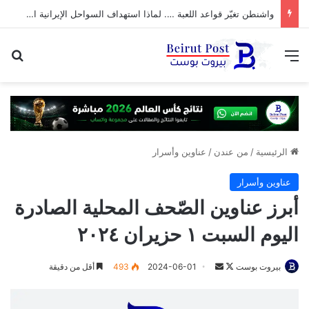
واشنطن تغيّر قواعد اللعبة …. لماذا استهداف السواحل الإيرانية الآن؟
القائمة
بح
الرئيسية
/
من عندن
/
عناوين وأسرار
عناوين وأسرار
أبرز عناوين الصّحف المحلية الصادرة
اليوم السبت ١ حزيران ٢٠٢٤
تابع
أرسل
بيروت بوست
2024-06-01
493
أقل من دقيقة
على
بريدا
X
إلكترونيا