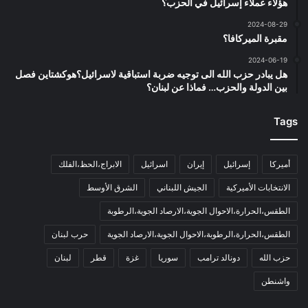
هؤلاء عملاء إسرائيل في الحزب؟
2024-08-29
مقبرة الميركافا؟
2024-06-19
هل يبادر حزب الله الى توجيه ضربة استباقية لاسرائيل؟هوكشتاين فصل
بين الدولة والحزب… فماذا عن لبنان؟
Tags
أميركا
إسرائيل
إيران
اسرائيل
الابراج،الحظ،الفلك
الانتخابات الأميركية
الجيش اللبناني
الشرق الأوسط
الطقس،الحرارة،الاحوال الجوية،الارصاد الجوية،الرطوبة
الطقس،الحرارة،الرطوبة،الاحوال الجوية،الارصاد الجوية
حرب لبنان
حزب الله
دونالد ترامب
سوريا
غزة
قطر
لبنان
واشنطن