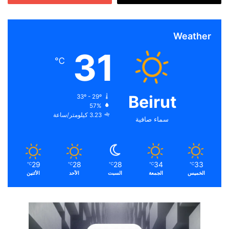
Weather
31
℃
Beirut
33º - 29º
57%
3.23 كيلومتر/ساعة
سماء صافية
29
28
28
34
33
℃
℃
℃
℃
℃
الخميس
الجمعة
السبت
الأحد
الأثنين