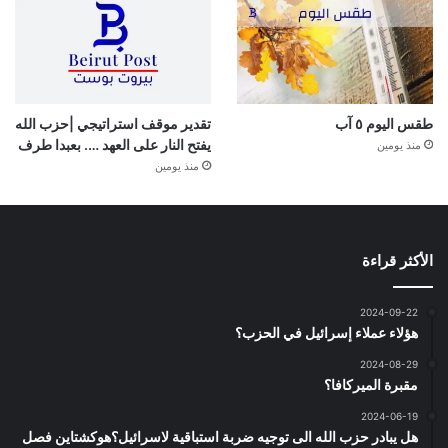
طقس اليوم ٥ آب
تقدير موقف استراتيجي |حزب الله
يفتح النار على العهد …. بعبدا طرف
منذ يومين
منذ يومين
الأكثر قراءة
2024-09-22
هؤلاء عملاء إسرائيل في الحزب؟
2024-08-29
مقبرة الميركافا؟
2024-06-19
هل يبادر حزب الله الى توجيه ضربة استباقية لاسرائيل؟هوكشتاين فصل