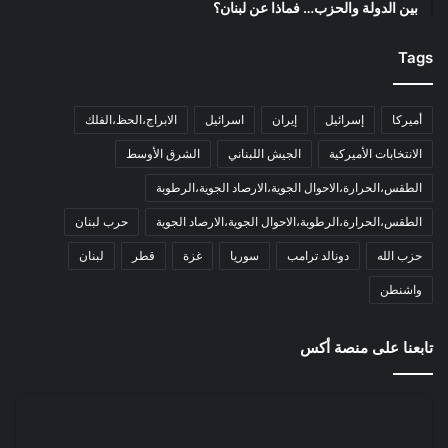
بين الدولة والحزب… فماذا عن لبنان؟
Tags
أميركا
إسرائيل
إيران
اسرائيل
الابراج،الحظ،الفلك
الانتخابات الأميركية
الجيش اللبناني
الشرق الأوسط
الطقس،الحرارة،الاحوال الجوية،الارصاد الجوية،الرطوبة
الطقس،الحرارة،الرطوبة،الاحوال الجوية،الارصاد الجوية
حرب لبنان
حزب الله
دونالد ترامب
سوريا
غزة
قطر
لبنان
واشنطن
تابعنا على منصة أكس