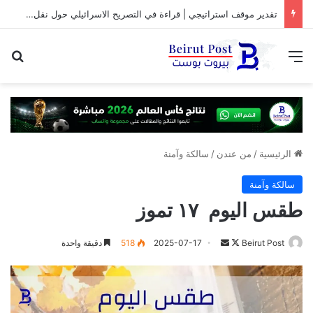
تقدير موقف استراتيجي | قراءة في التصريح الاسرائيلي حول نقل المفاوضات مع لبنان من واشنطن الى روما
القائمة
بح
الرئيسية
/
من عندن
/
سالكة وآمنة
سالكة وآمنة
طقس اليوم ١٧ تموز
تابع
أرسل
Beirut Post
2025-07-17
518
دقيقة واحدة
على
بريدا
X
إلكترونيا