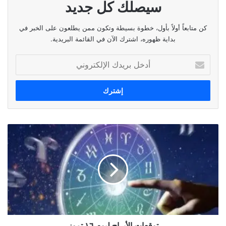
ساعة شروق الشمس:
٠٥:٣٩
سيصلك كل جديد
ساعة غروب الشمس:
١٩:٤٩
كن متابعاً أولاً بأول، خطوة بسيطة وتكون ممن يطلعون على الخبر في
بداية ظهوره، اشترك الآن في القائمة البريدية.
الوسوم
الطقس،الحرارة،الاحوال الجوية،الارصاد الجوية،الرطوبة
أدخل
بريدك
الإلكتروني
نسخ الرابط
توقعات
الأبراج
ليوم
١٦
تموز
توقعات الأبراج ليوم ١٦ تموز