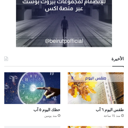
الأخيرة
طقس اليوم ٦ آب
حظك اليوم ٥ آب
منذ 15 ساعة
منذ يومين