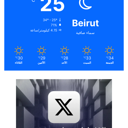
25
℃
Beirut
34º - 25º
71%
4.15 كيلومتر/ساعة
سماء صافية
30
29
28
33
34
℃
℃
℃
℃
℃
الجمعة
السبت
الأحد
الأثنين
الثلاثاء