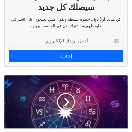
اسكبي الأرز في طبق التقديم ووزعي قطع اللحم فوقه.
سيصلك كل جديد
زيني الكبسة باللوز المحمص وشرائح البرتقال.
كن متابعاً أولاً بأول، خطوة بسيطة وتكون ممن يطلعون على الخبر في
قدمي الكبسة مع السلطة الخضراء أو الزبادي، أو سلطة
بداية ظهوره، اشترك الآن في القائمة البريدية.
الدقوس.
أدخل
بريدك
الإلكتروني
نسخ الرابط
توقعات
الأبراج
ليوم
١
نيسان