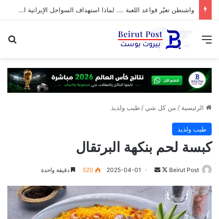
واشنطن تغيّر قواعد اللعبة …. لماذا استهداف السواحل الإيرانية الآن؟
القائمة
بح
الرئيسية
/
من كل شي
/
طيب ولذيذ
طيب ولذيذ
كبسة لحم بنكهة البرتقال
تابع
أرسل
Beirut Post
2025-04-01
520
دقيقة واحدة
على
بريدا
X
إلكترونيا