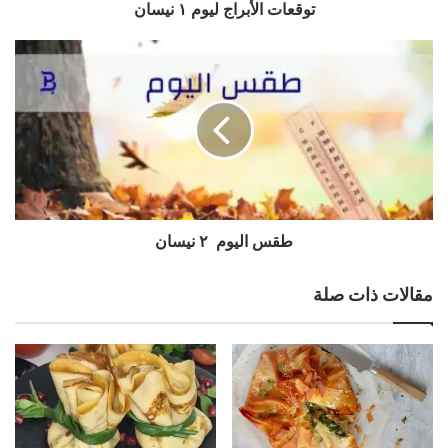
توقعات الأبراج ليوم ١ نيسان
طقس
اليوم
٢
نيسان
طقس اليوم ٢ نيسان
مقالات ذات صلة