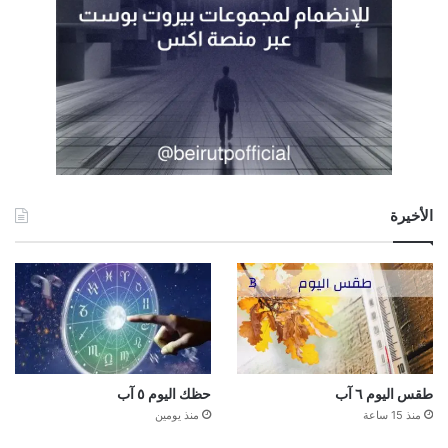
الأخيرة
طقس اليوم ٦ آب
حظك اليوم ٥ آب
منذ 15 ساعة
منذ يومين