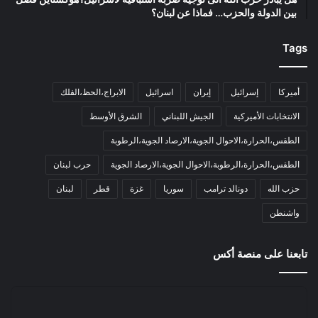
بين الدولة والحزب… فماذا عن لبنان؟
Tags
أميركا
إسرائيل
إيران
اسرائيل
الابراج،الحظ،الفلك
الانتخابات الأميركية
الجيش اللبناني
الشرق الأوسط
الطقس،الحرارة،الاحوال الجوية،الارصاد الجوية،الرطوبة
الطقس،الحرارة،الرطوبة،الاحوال الجوية،الارصاد الجوية
حرب لبنان
حزب الله
دونالد ترامب
سوريا
غزة
قطر
لبنان
واشنطن
تابعنا على منصة أكس