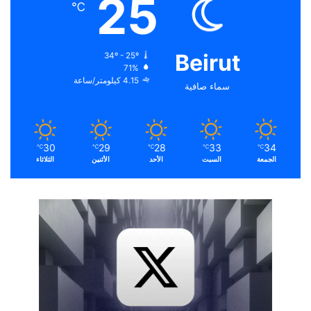
25
℃
Beirut
34º - 25º
71%
4.15 كيلومتر/ساعة
سماء صافية
30
29
28
33
34
℃
℃
℃
℃
℃
الجمعة
السبت
الأحد
الأثنين
الثلاثاء