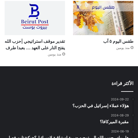
طقس اليوم ٥ آب
تقدير موقف استراتيجي |حزب الله
يفتح النار على العهد …. بعبدا طرف
منذ يومين
منذ يومين
الأكثر قراءة
2024-09-22
هؤلاء عملاء إسرائيل في الحزب؟
2024-08-29
مقبرة الميركافا؟
2024-06-19
هل يبادر حزب الله الى توجيه ضربة استباقية لاسرائيل؟هوكشتاين فصل