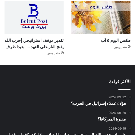
طقس اليوم ٥ آب
تقدير موقف استراتيجي |حزب الله
يفتح النار على العهد …. بعبدا طرف
منذ يومين
منذ يومين
الأكثر قراءة
2024-09-22
هؤلاء عملاء إسرائيل في الحزب؟
2024-08-29
مقبرة الميركافا؟
2024-06-19
هل يبادر حزب الله الى توجيه ضربة استباقية لاسرائيل؟هوكشتاين فصل