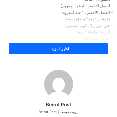
– البصل الأخضر : 4 عود (مفروم)
– الفلفل الأخضر : 1 حبة (مفروم)
– بقدونس : ربع كوب (مفروم)
– جبن موزاريلا : كوب (مبشور)
– الزبدة : ملعقة كبيرة
– دقيق : نصف كوب
– بيكنج بودر : ملعقة صغيرة
اظهر المزيد
– فلفل أسود : حسب الرغبة
– ملح : حسب الرغبة
– رب البندورة : ملعقة صغيرة
– الزعتر : ملعقة صغيرة (مفروم)
– مسحوق الكمون : نصف ملعقة صغيرة
– مسحوق الثوم : ربع ملعقة كبيرة
طريقة التحضير
Beirut Post
اخفقي البيض جيداً حتى تظهر الرغوة.
بيروت بوست | Beirut Post
أضيفي التوابل الجافة مع استمرار الخفق.