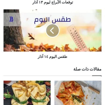
توقعات الأبراج ليوم ١٣ آذار
طقس
اليوم
١٤
آذار
طقس اليوم ١٤ آذار
مقالات ذات صلة