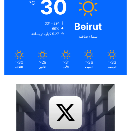
30
℃
Beirut
33º - 29º
69%
5.27 كيلومتر/ساعة
سماء صافية
30
29
31
36
33
℃
℃
℃
℃
℃
الجمعة
السبت
الأحد
الأثنين
الثلاثاء