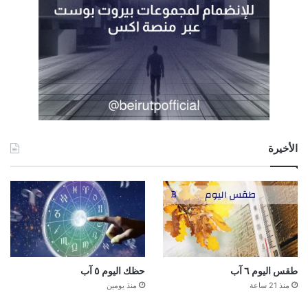
الأخيرة
طقس اليوم ٦ آب
حظك اليوم ٥ آب
منذ 21 ساعة
منذ يومين