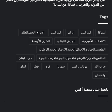
بين الدولة والحزب… فماذا عن لبنان؟
Tags
أميركا
إسرائيل
إيران
اسرائيل
الابراج،الحظ،الفلك
الانتخابات الأميركية
الجيش اللبناني
الشرق الأوسط
الطقس،الحرارة،الاحوال الجوية،الارصاد الجوية،الرطوبة
الطقس،الحرارة،الرطوبة،الاحوال الجوية،الارصاد الجوية
حرب لبنان
حزب الله
دونالد ترامب
سوريا
غزة
قطر
لبنان
واشنطن
تابعنا على منصة أكس