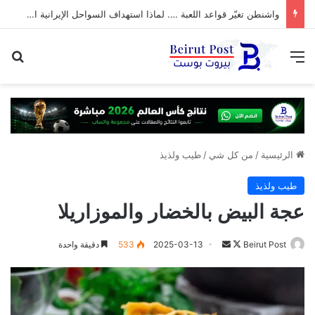
واشنطن تغيّر قواعد اللعبة …. لماذا استهداف السواحل الإيرانية الآن؟
القائمة
بح
الرئيسية
/
من كل شي
/
طيب ولذيذ
طيب ولذيذ
عجة البيض بالخضار والموزاريلا
تابع
أرسل
Beirut Post
2025-03-13
533
دقيقة واحدة
على
بريدا
X
إلكترونيا