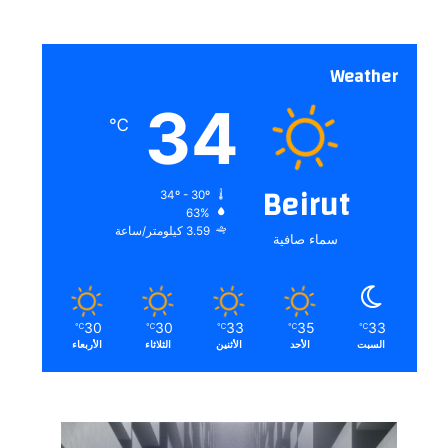
Weather
34
℃
Beirut
34º - 30º
63%
3.59 كيلومتر/ساعة
سماء صافية
30
30
33
35
33
℃
℃
℃
℃
℃
السبت
الأحد
الأثنين
الثلاثاء
الأربعاء