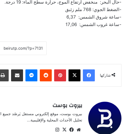
-حال البحر: منخفض ارتفاع الموج، حرارة سطح الماء: 19 درجة.
-الضغط الجوي: 768 ملم زئبق
-ساعة شروق الشمس: 6,37
-ساعة غروب الشمس: 17,06
فيسبوك
‫X
بينتيريست
ماسنجر
مشاركة عبر البريد
شاركها
بيروت بوست
بيروت بوست، موقع إلكتروني مستقل يَرصُد جميع الأخ
تحليل الأحداث المحلية والإقليمية...
موقع
‫X
فيسبوك
انستقرام