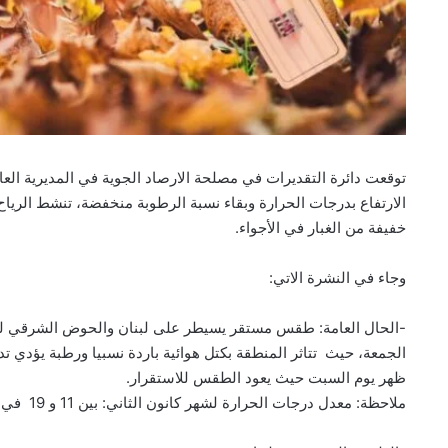
توقعت دائرة التقديرات في مصلحة الارصاد الجوية في المديرية العا
الارتفاع بدرجات الحرارة وبقاء نسبة الرطوبة منخفضة، تنشط الريا
خفيفة من الغبار في الأجواء.
وجاء في النشرة الاتي:
-الحال العامة: طقس مستقر يسيطر على لبنان والحوض الشرقي لل
الجمعة، حيث تتاثر المنطقة بكتل هوائية باردة نسبيا ورطبة يؤدي
ظهر يوم السبت حيث يعود الطقس للاستقرار.
ملاحظة: معدل درجات الحرارة لشهر كانون الثاني: بين 11 و 19 في بيروت ، في طرابلس بين 9 و 17 وفي زحلة بين 3 و 13 درجة.