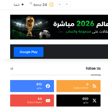
℃
34
تابعنا
Beirut
Google Play
Follow Us
810
0
Subscribers
متابع
44
650
متابع
Subscribers