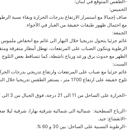
-الطقس المتوقع في لبنان:
الخميس:
صاف إجمالا مع استمرار الارتفاع بدرجات الحرارة وبقاء نسبة الرطو
مع احتمال ظهور طبقات خفيفة من الغبار في الأجواء.
الجمعة:
غائم جزئيا يتحول تدريجيا خلال النهار الى غائم مع انخفاض ملموس ب
الرطوبة ويتكون الضباب على المرتفعات، تهطل أمطار متفرقة ومتقطع
الظهر مع حدوث برق ورعد ورياح ناشطة، كما تتساقط بعض الثلوج على ارتفاع
السبت:
غائم جزئيا مع ضباب على المرتفعات وارتفاع تدريجي بدرجات الحرا
ثلوج خفيفة على ارتفاع 1700 متر ، يستقر الطقس تدريجيا خلال النهار ويتحول الى قليل الغيوم.
-الحرارة على الساحل من 11 الى 21 درجة، فوق الجبال من 3 الى 17 درجة، في الداخل من 2 الى 20 درجة.
-الرياح السطحية: شمالية الى شمالية شرقية نهارا، شرقية ليلا ضعيفة ، سرعت
-الانقشاع: جيد.
-الرطوبة النسبية على الساحل: بين 30 و 60 %.