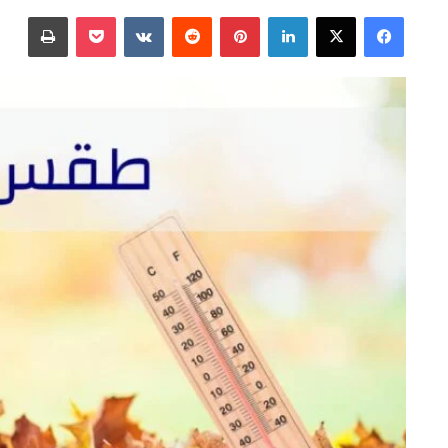
على
بريدا
فيسبوك
‫X
لينكدإن
بينتيريست
‫Pocket
طباعة
X
إلكترونيا