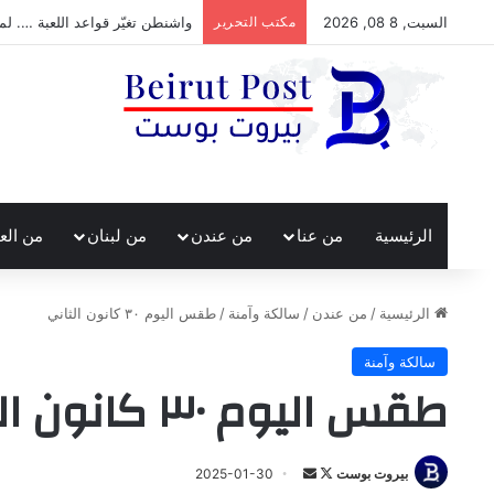
السبت, 8 08, 2026
مكتب التحرير
واشنطن تغيّر قواعد اللعبة …. لم
الرئيسية
من عنا
من عندن
من لبنان
من الع
الرئيسية
/
من عندن
/
سالكة وآمنة
/
طقس اليوم ٣٠ كانون الثاني
سالكة وآمنة
طقس اليوم ٣٠ كانون الثاني
تابع
أرسل
بيروت بوست
2025-01-30