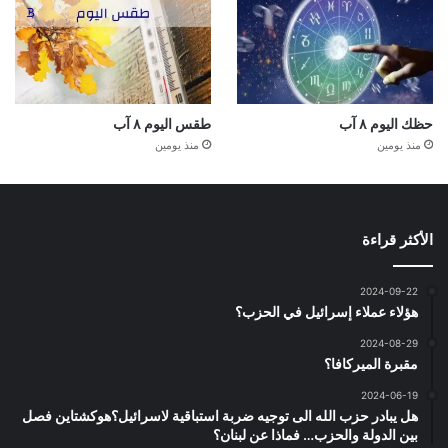
حظك اليوم ٨ آب
طقس اليوم ٨ آب
منذ يومين
منذ يومين
الأكثر قراءة
2024-09-22
هؤلاء عملاء إسرائيل في الحزب؟
2024-08-29
مقبرة الميركافا؟
2024-06-19
هل يبادر حزب الله الى توجيه ضربة استباقية لاسرائيل؟هوكشتاين فصل
بين الدولة والحزب… فماذا عن لبنان؟