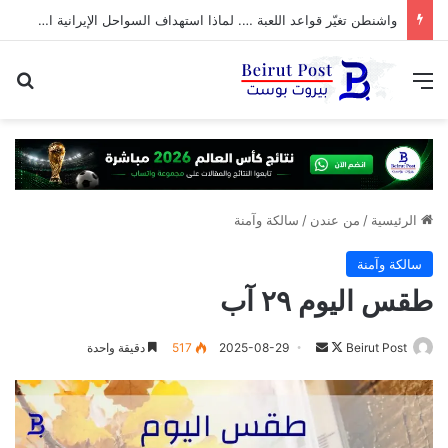
واشنطن تغيّر قواعد اللعبة …. لماذا استهداف السواحل الإيرانية الآن؟
القائمة
بح
الرئيسية
/
من عندن
/
سالكة وآمنة
سالكة وآمنة
طقس اليوم ٢٩ آب
تابع
أرسل
Beirut Post
2025-08-29
517
دقيقة واحدة
على
بريدا
X
إلكترونيا