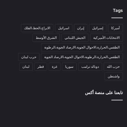
Tags
أميركا
إسرائيل
إيران
اسرائيل
الابراج،الحظ،الفلك
الانتخابات الأميركية
الجيش اللبناني
الشرق الأوسط
الطقس،الحرارة،الاحوال الجوية،الارصاد الجوية،الرطوبة
الطقس،الحرارة،الرطوبة،الاحوال الجوية،الارصاد الجوية
حرب لبنان
حزب الله
دونالد ترامب
سوريا
غزة
قطر
لبنان
واشنطن
تابعنا على منصة أكس