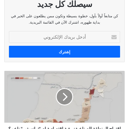
ساعة شروق الشمس:
٠٦:٠٨
سيصلك كل جديد
ساعة غروب الشمس:
١٩:١١
كن متابعاً أولاً بأول، خطوة بسيطة وتكون ممن يطلعون على الخبر في
بداية ظهوره، اشترك الآن في القائمة البريدية.
الوسوم
الطقس،الحرارة،الاحوال الجوية،الارصاد الجوية،الرطوبة
أدخل
بريدك
الإلكتروني
نسخ الرابط
اقتراح
المنطقة
الصناعية:
رؤية
اقتصادية
ام
"ترانسفير"
ناعم؟
اقتراح المنطقة الصناعية: رؤية اقتصادية ام "ترانسفير" ناعم؟