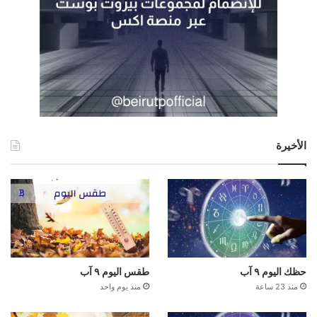
الأخيرة
حظك اليوم ٩ آب
طقس اليوم ٩ آب
منذ 23 ساعة
منذ يوم واحد