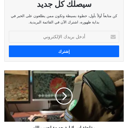
سيصلك كل جديد
أي ما يعادل:
٧٥٧ ملم زئبق
كن متابعاً أولاً بأول، خطوة بسيطة وتكون ممن يطلعون على الخبر في
بداية ظهوره، اشترك الآن في القائمة البريدية.
ساعة شروق الشمس:
٠٦:٠٦
أدخل
ساعة غروب الشمس:
١٩:١٥
بريدك
الإلكتروني
الوسوم
الطقس،الحرارة،الاحوال الجوية،الارصاد الجوية،الرطوبة
نسخ الرابط
مفاجئة
إسرائيلية
جديدة
لحزب
الله
مفاجئة إسرائيلية جديدة لحزب الله