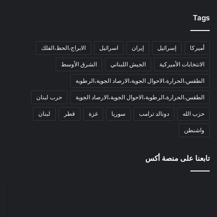
Tags
أميركا
إسرائيل
إيران
اسرائيل
الابراج،الحظ،الفلك
الانتخابات الأميركية
الجيش اللبناني
الشرق الأوسط
الطقس،الحرارة،الاحوال الجوية،الارصاد الجوية،الرطوبة
الطقس،الحرارة،الرطوبة،الاحوال الجوية،الارصاد الجوية
حرب لبنان
حزب الله
دونالد ترامب
سوريا
غزة
قطر
لبنان
واشنطن
تابعنا على منصة أكس