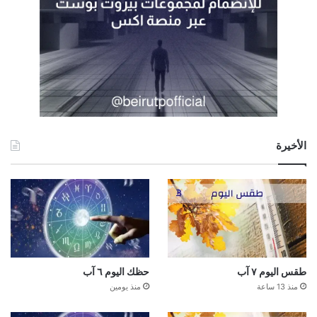
الأخيرة
طقس اليوم ٧ آب
حظك اليوم ٦ آب
منذ 13 ساعة
منذ يومين