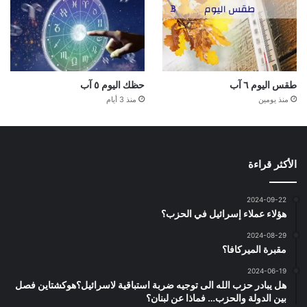
طقس اليوم ٦ آب
حظك اليوم ٥ آب
منذ يومين
منذ 3 أيام
الأكثر قراءة
2024-09-22
هؤلاء عملاء إسرائيل في الحزب؟
2024-08-29
مقبرة الميركافا؟
2024-06-19
هل يبادر حزب الله الى توجيه ضربة استباقية لاسرائيل؟هوكشتاين فصل
بين الدولة والحزب… فماذا عن لبنان؟