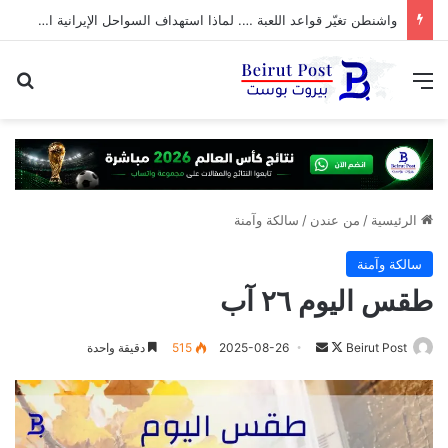
واشنطن تغيّر قواعد اللعبة …. لماذا استهداف السواحل الإيرانية الآن؟
القائمة
بح
الرئيسية
/
من عندن
/
سالكة وآمنة
سالكة وآمنة
طقس اليوم ٢٦ آب
تابع
أرسل
Beirut Post
2025-08-26
515
دقيقة واحدة
على
بريدا
X
إلكترونيا