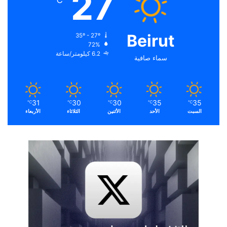
27
℃
Beirut
35º - 27º
72%
6.2 كيلومتر/ساعة
سماء صافية
31
30
30
35
35
℃
℃
℃
℃
℃
السبت
الأحد
الأثنين
الثلاثاء
الأربعاء