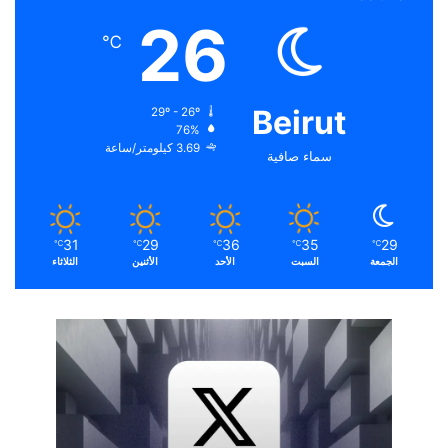
26
℃
Beirut
29º - 26º
76%
3.69 كيلومتر/ساعة
سماء صافية
31
29
36
35
29
℃
℃
℃
℃
℃
الجمعة
السبت
الأحد
الأثنين
الثلاثاء