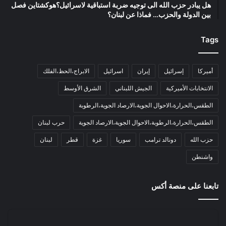
هل يبادر حزب الله الى توجيه ضربة استباقية لاسرائيل؟هوكشتاين فصل
بين الدولة والحزب… فماذا عن لبنان؟
Tags
أميركا
إسرائيل
إيران
اسرائيل
الابراج،الحظ،الفلك
الانتخابات الأميركية
الجيش اللبناني
الشرق الأوسط
الطقس،الحرارة،الاحوال الجوية،الارصاد الجوية،الرطوبة
الطقس،الحرارة،الرطوبة،الاحوال الجوية،الارصاد الجوية
حرب لبنان
حزب الله
دونالد ترامب
سوريا
غزة
قطر
لبنان
واشنطن
تابعنا على منصة أكس