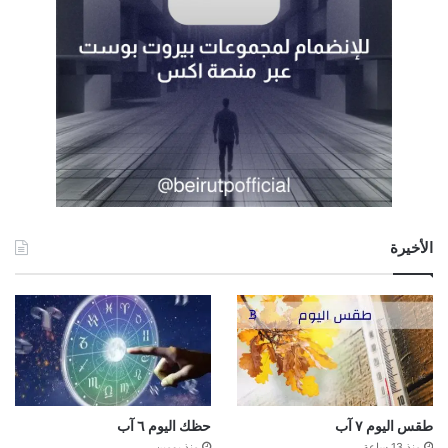
الأخيرة
طقس اليوم ٧ آب
حظك اليوم ٦ آب
منذ 13 ساعة
منذ يومين