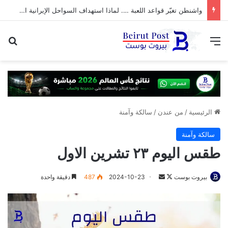
واشنطن تغيّر قواعد اللعبة …. لماذا استهداف السواحل الإيرانية الآن؟
القائمة
بح
الرئيسية
/
من عندن
/
سالكة وآمنة
سالكة وآمنة
طقس اليوم ٢٣ تشرين الاول
تابع
أرسل
بيروت بوست
2024-10-23
487
دقيقة واحدة
على
بريدا
X
إلكترونيا