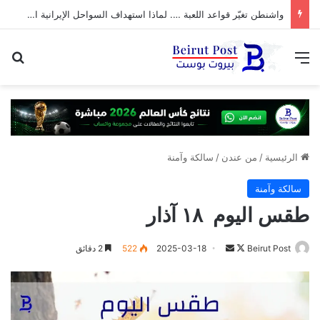
واشنطن تغيّر قواعد اللعبة …. لماذا استهداف السواحل الإيرانية الآن؟
القائمة
بح
الرئيسية
/
من عندن
/
سالكة وآمنة
سالكة وآمنة
طقس اليوم ١٨ آذار
تابع
أرسل
Beirut Post
2025-03-18
522
2 دقائق
على
بريدا
X
إلكترونيا