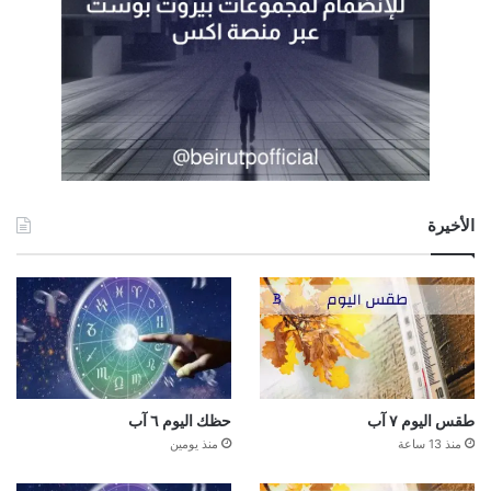
الأخيرة
طقس اليوم ٧ آب
حظك اليوم ٦ آب
منذ 13 ساعة
منذ يومين