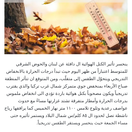
ينحسر تأثير الكتل الهوائية ال دافئة عن لبنان والحوض الشرقي
للمتوسط اعتباراً من ظهر اليوم حيث تبدأ درجات الحرارة بالانخفاض
التدريجي ويتحوّل الطقس إلى متقلّب، ومن المتوقع ان تتأثر المنطقة
صباح الأربعاء بمنخفض جوي متمركز شمال غرب تركيا والذي يقترب
تدريجياً ويكون مصحوباً بكتل هوائية باردة تؤدي الى انخفاض ملموس
بدرجات الحرارة وأمطار متفرقة تشتد غزارتها مساءً مع حدوث
عواصف رعدية وثلوج تلامس ١١٠٠ متر نهار الخميس كما يرافقها رياح
ناشطة تصل لحدود ال ٨٥ كلم/س شمال البلاد ويستمر تأثيره حتى
مساء الجمعة حيث ينحسر ويستقر الطقس تدريجياً.