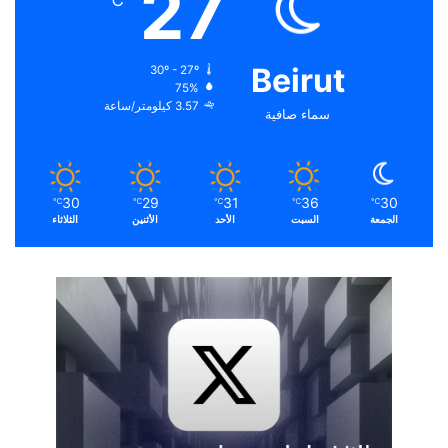
27
℃
Beirut
30º - 27º
75%
3.57 كيلومتر/ساعة
سماء صافية
30
29
31
36
30
℃
℃
℃
℃
℃
الجمعة
السبت
الأحد
الأثنين
الثلاثاء