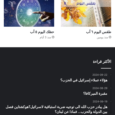
طقس اليوم ٦ آب
حظك اليوم ٥ آب
منذ يومين
منذ 3 أيام
الأكثر قراءة
2024-09-22
هؤلاء عملاء إسرائيل في الحزب؟
2024-08-29
مقبرة الميركافا؟
2024-06-19
هل يبادر حزب الله الى توجيه ضربة استباقية لاسرائيل؟هوكشتاين فصل
بين الدولة والحزب… فماذا عن لبنان؟