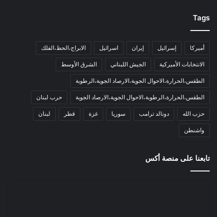
Tags
أميركا
إسرائيل
إيران
اسرائيل
الابراج،الحظ،الفلك
الانتخابات الأميركية
الجيش اللبناني
الشرق الأوسط
الطقس،الحرارة،الاحوال الجوية،الارصاد الجوية،الرطوبة
الطقس،الحرارة،الرطوبة،الاحوال الجوية،الارصاد الجوية
حرب لبنان
حزب الله
دونالد ترامب
سوريا
غزة
قطر
لبنان
واشنطن
تابعنا على منصة أكس