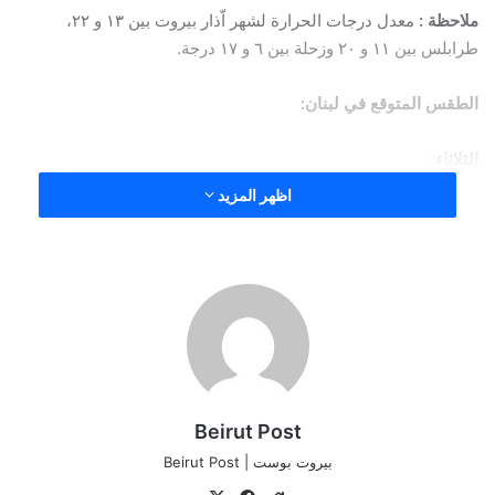
ملاحظة :
معدل درجات الحرارة لشهر اّذار بيروت بين ١٣ و ٢٢،
طرابلس بين ١١ و ٢٠ وزحلة بين ٦ و ١٧ درجة.
الطقس المتوقع في لبنان:
الثلاثاء:
اظهر المزيد
غائم جزئياً بسحب متوسطة مع ظهور طبقات خفيفة من الغبار في
الأجواء، تبدأ درجات الحرارة بالانخفاض التدريجي وترتفع نسبة
الرطوبة اعتباراً من بعد الظهر ويتكون الضباب على المرتفعات، يتوقع
تساقط أمطار خفيفة متفرقة وموحلة خاصة في المناطق الجنوبية
كما تنشط الرياح فتصل سرعتها لحدود ٦٠ كلم/س شمال البلاد .
الأربعاء:
Beirut Post
بيروت بوست | Beirut Post
قليل الغيوم الى غائم جزئياً مع انخفاض اضافي وملحوظ بدرجات
الحرارة والتي تعود الى معدلاتها الموسمية، تنشط الرياح فتصل