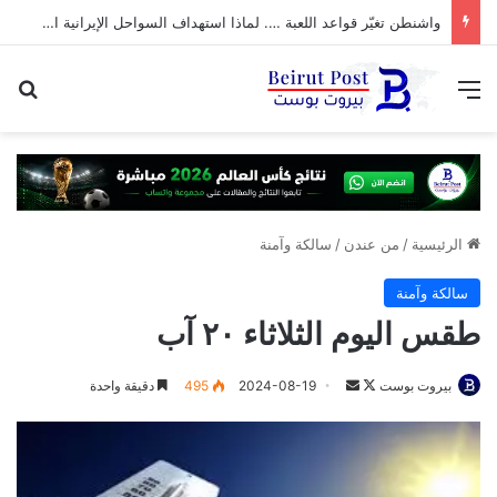
واشنطن تغيّر قواعد اللعبة …. لماذا استهداف السواحل الإيرانية الآن؟
القائمة
بح
الرئيسية
/
من عندن
/
سالكة وآمنة
سالكة وآمنة
طقس اليوم الثلاثاء ٢٠ آب
تابع
أرسل
بيروت بوست
2024-08-19
495
دقيقة واحدة
على
بريدا
X
إلكترونيا