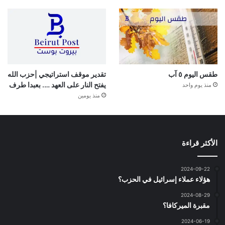
طقس اليوم ٥ آب
تقدير موقف استراتيجي |حزب الله
يفتح النار على العهد …. بعبدا طرف
منذ يوم واحد
منذ يومين
الأكثر قراءة
2024-09-22
هؤلاء عملاء إسرائيل في الحزب؟
2024-08-29
مقبرة الميركافا؟
2024-06-19