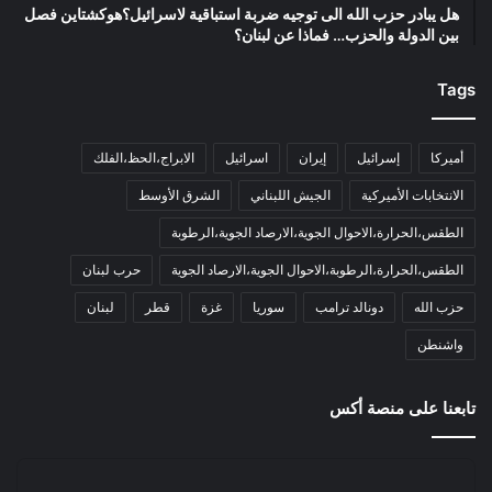
هل يبادر حزب الله الى توجيه ضربة استباقية لاسرائيل؟هوكشتاين فصل
بين الدولة والحزب… فماذا عن لبنان؟
Tags
أميركا
إسرائيل
إيران
اسرائيل
الابراج،الحظ،الفلك
الانتخابات الأميركية
الجيش اللبناني
الشرق الأوسط
الطقس،الحرارة،الاحوال الجوية،الارصاد الجوية،الرطوبة
الطقس،الحرارة،الرطوبة،الاحوال الجوية،الارصاد الجوية
حرب لبنان
حزب الله
دونالد ترامب
سوريا
غزة
قطر
لبنان
واشنطن
تابعنا على منصة أكس