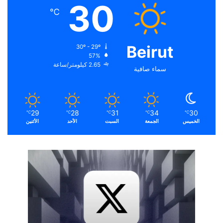
30
℃
Beirut
30º - 29º
57%
2.65 كيلومتر/ساعة
سماء صافية
29
28
31
34
30
℃
℃
℃
℃
℃
الخميس
الجمعة
السبت
الأحد
الأثنين