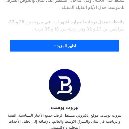
بسيط على الجبال وفي الداخل، يسيطر على لبنان والحوض الشرقي
للمتوسط خلال الأيام القليلة المقبلة.
ملاحظة : معدل درجات الحرارة لشهر اب في بيروت بين 25 و 33،
طرابلس بين 23 و 32 وفي زحلة بين 18 و 35 درجة .
-الطقس المتوقع في لبنان:
اظهر المزيد
الثلاثاء: غائم جزئيا الى غائم أحيانا مع انخفاض بسيط في درجات
الحرارة ، وضباب كثيف على المرتفعات واحتمال تساقط الرذاذ
بشكل متفرق على المرتفعات الشمالية.
الأربعاء: غائم جزئيا مع ضباب على المرتفعات وارتفاع في درجات
الحرارة والتي تكون فوق معدلاتها بخاصة في المناطق الجبلية
بيروت بوست
والداخلية مع نسبة رطوبة مرتفعة على الساحل مما يزيد من الشعور
بالحر.
بيروت بوست، موقع إلكتروني مستقل يَرصُد جميع الأخبار السياسية، الفنية
والرياضية في لبنان والشرق الاوسط والعالم، بالإضافة إلى تحليل الأحداث
المحلية والإقليمية...