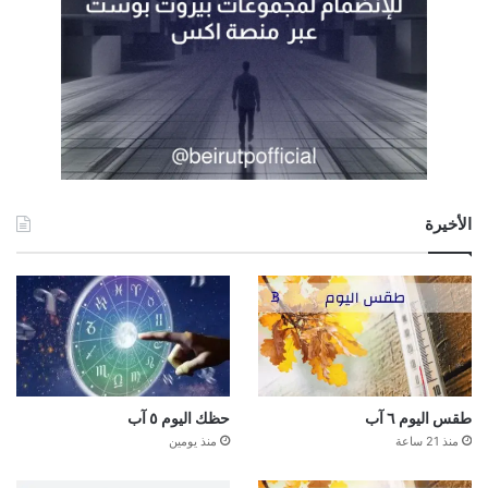
الأخيرة
طقس اليوم ٦ آب
حظك اليوم ٥ آب
منذ 21 ساعة
منذ يومين