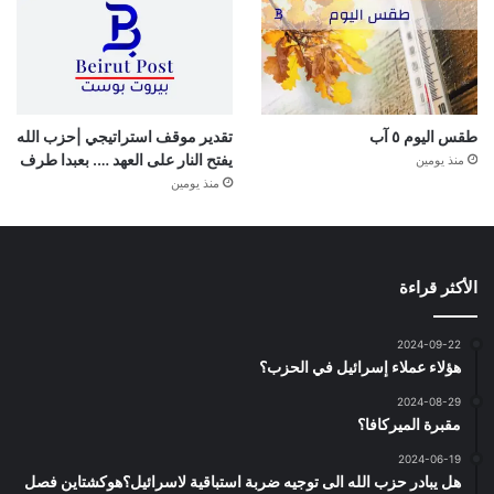
طقس اليوم ٥ آب
تقدير موقف استراتيجي |حزب الله
يفتح النار على العهد …. بعبدا طرف
منذ يومين
منذ يومين
الأكثر قراءة
2024-09-22
هؤلاء عملاء إسرائيل في الحزب؟
2024-08-29
مقبرة الميركافا؟
2024-06-19
هل يبادر حزب الله الى توجيه ضربة استباقية لاسرائيل؟هوكشتاين فصل