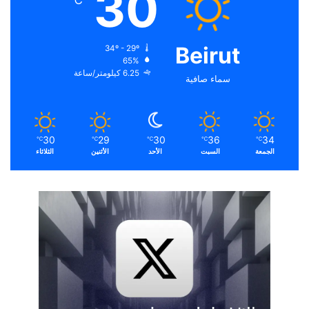
30
℃
Beirut
34º - 29º
65%
6.25 كيلومتر/ساعة
سماء صافية
30
29
30
36
34
℃
℃
℃
℃
℃
الجمعة
السبت
الأحد
الأثنين
الثلاثاء