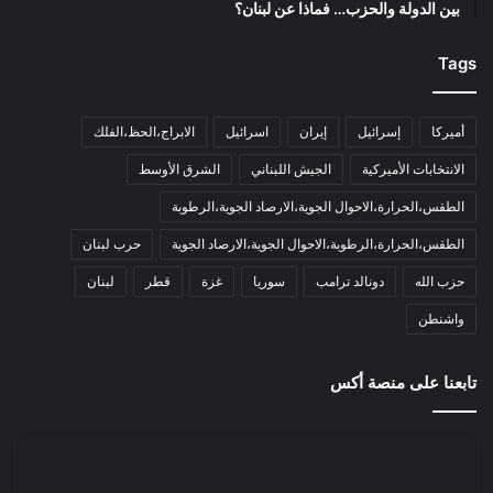
بين الدولة والحزب… فماذا عن لبنان؟
Tags
أميركا
إسرائيل
إيران
اسرائيل
الابراج،الحظ،الفلك
الانتخابات الأميركية
الجيش اللبناني
الشرق الأوسط
الطقس،الحرارة،الاحوال الجوية،الارصاد الجوية،الرطوبة
الطقس،الحرارة،الرطوبة،الاحوال الجوية،الارصاد الجوية
حرب لبنان
حزب الله
دونالد ترامب
سوريا
غزة
قطر
لبنان
واشنطن
تابعنا على منصة أكس