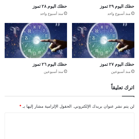
هناك الكثير من المفاجات السارة تحدث في العمل الفترة المقبلة،
حظك اليوم ٢٩ تموز
حظك اليوم ٢٨ تموز
واخيرًا تحصد نتائج تعبك وتتحسن الامور للاحسن بعدما كنت على
منذ أسبوع واحد
منذ أسبوع واحد
وشك ان تفقد الامل، يا برج الحوت عليك التخطيط مع الشريك من
اجل قضاء وقت اطول سويًا، انتما بحاجة للحديث ومشاركة ما يحدث
معكما، والتخطيط من اجل المستقبل، انتبه لصحتك
الوسوم
الابراج،الحظ،الفلك
حظك اليوم ٢٧ تموز
حظك اليوم ٢٦ تموز
نسخ الرابط
منذ أسبوعين
منذ أسبوعين
اترك تعليقاً
لن يتم نشر عنوان بريدك الإلكتروني.
الحقول الإلزامية مشار إليها بـ
*
ا
ل
ت