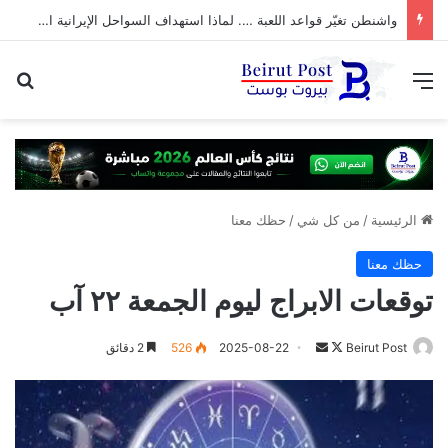
واشنطن تغيّر قواعد اللعبة …. لماذا استهداف السواحل الإيرانية الآن؟
القائمة
بح
الرئيسية
/
من كل شي
/
حظك معنا
حظك معنا
توقعات الابراج ليوم الجمعة ٢٢ آب
تابع
أرسل
Beirut Post
2025-08-22
526
2 دقائق
على
بريدا
X
إلكترونيا