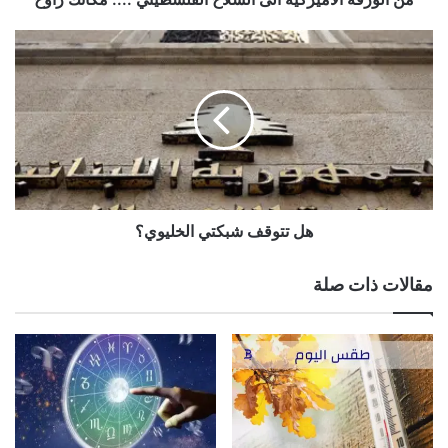
جانبه في هذه الفترة
هل
برج الجدي
تتوقف
شبكتي
تطرأ بعض التغييرات يا عزيزي على الخطط التي كنت قد رتبتها في
الخليوي؟
وقت سابق بسبب العمل، الكثير من المهام التي تتراكم عليك وتؤثر
على خططك، لا تشعر بالغضب، وانتبه للأولويات في حياتك، اعمل
على انهاء كل ما يطللب منك في العمل ثم خطط من جديد للمشاريع
الشخصية، من الناحية العاطفية لا تهمل الشريك في الفترة المقبلة
هل تتوقف شبكتي الخليوي؟
برج الدلو
لا تشعر بالراحة المطلقة يا عزيزي في المكان الذي انت فيه، لا تبدأ
مقالات ذات صلة
بالتذمر والشكوى، حاول ان تتأقلم مع المكان الذي انت فيه في
انتظار المكان المناسب الذي تنتظره، لا تشارك في جلسة نميمة في
العمل حتى لا ينقل اي شخص من الزملاء كلام على لسانك، انت بغنى
عن الدخول في اي مشاكل بالعمل
برج الحوت