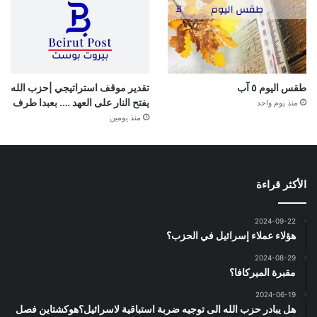
طقس اليوم ٥ آب
تقدير موقف استراتيجي |حزب الله
يفتح النار على العهد …. بعبدا طرف
منذ يوم واحد
منذ يومين
الأكثر قراءة
2024-09-22
هؤلاء عملاء إسرائيل في الحزب؟
2024-08-29
مقبرة الميركافا؟
2024-06-19
هل يبادر حزب الله الى توجيه ضربة استباقية لاسرائيل؟هوكشتاين فصل