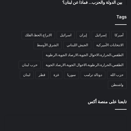
بين الدولة والحزب… فماذا عن لبنان؟
Tags
أميركا
إسرائيل
إيران
اسرائيل
الابراج،الحظ،الفلك
الانتخابات الأميركية
الجيش اللبناني
الشرق الأوسط
الطقس،الحرارة،الاحوال الجوية،الارصاد الجوية،الرطوبة
الطقس،الحرارة،الرطوبة،الاحوال الجوية،الارصاد الجوية
حرب لبنان
حزب الله
دونالد ترامب
سوريا
غزة
قطر
لبنان
واشنطن
تابعنا على منصة أكس