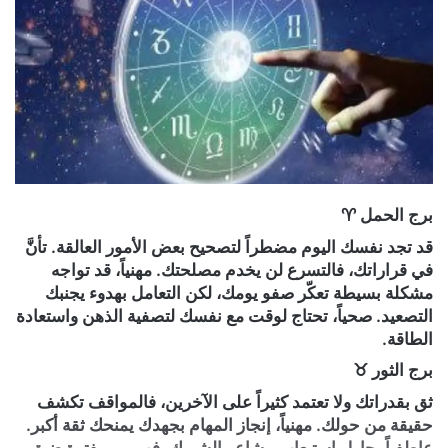
برج الحمل ♈
قد تجد نفسك اليوم مضطراً لتصحيح بعض الأمور العالقة. تأنَّ
في قراراتك، فالتسرع لن يخدم مصلحتك. مهنياً، قد تواجه
مشكلة بسيطة تعكّر صفو يومك، لكن التعامل بهدوء يجنبك
التصعيد. صحياً، تحتاج لوقت مع نفسك لتصفية الذهن واستعادة
الطاقة.
برج الثور ♉
ثق بقدراتك ولا تعتمد كثيراً على الآخرين، فالمواقف تكشف
حقيقة من حولك. مهنياً، إنجاز المهام بجهدك يمنحك ثقة أكبر.
عاطفياً، حاول استيعاب مشاعر الشريك، فهو يمر بفترة ضيق