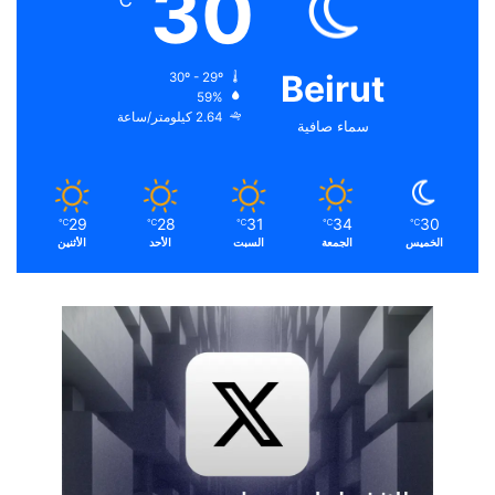
30
℃
Beirut
30º - 29º
59%
2.64 كيلومتر/ساعة
سماء صافية
29
28
31
34
30
℃
℃
℃
℃
℃
الخميس
الجمعة
السبت
الأحد
الأثنين