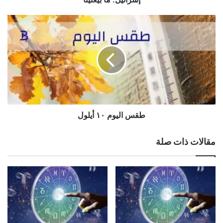
الوسوم
الابراج،الحظ،الفلك
طقس
اليوم
نسخ الرابط
١٠
أيلول
طقس اليوم ١٠ أيلول
مقالات ذات صلة