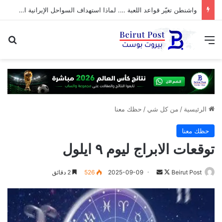
واشنطن تغيّر قواعد اللعبة …. لماذا استهداف السواحل الإيرانية الآن؟
القائمة
بح
الرئيسية
/
من كل شي
/
حظك معنا
حظك معنا
توقعات الابراج ليوم ٩ ايلول
تابع
أرسل
Beirut Post
2025-09-09
526
2 دقائق
على
بريدا
X
إلكترونيا