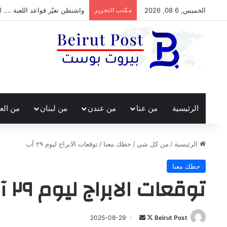
الخميس, 6 08, 2026
مكتب التحرير
واشنطن تغيّر قواعد اللعبة …. ل
الرئيسية
من عنا
من عندن
من لبنان
من الع
الرئيسية
/
من كل شي
/
حظك معنا
/
توقعات الابراج ليوم ٢٩ آب
حظك معنا
توقعات الابراج ليوم ٢٩ آب
تابع
أرسل
2025-08-29
Beirut Post