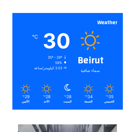
Weather
30
℃
Beirut
35º - 29º
58%
3.53 كيلومتر/ساعة
سماء صافية
29
28
28
34
35
℃
℃
℃
℃
℃
الخميس
الجمعة
السبت
الأحد
الأثنين