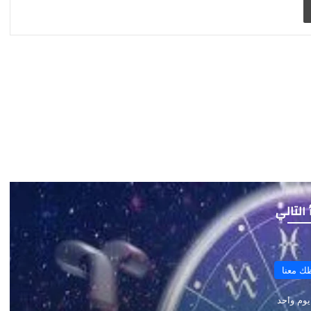
 التالي
حظك معنا
منذ يومين