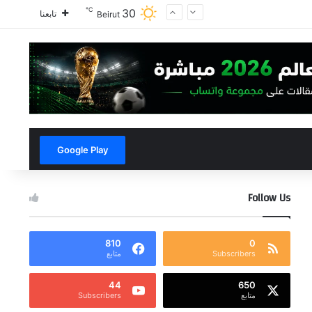
℃
30
تابعنا
Beirut
Google Play
Follow Us
810
0
Subscribers
متابع
44
650
متابع
Subscribers