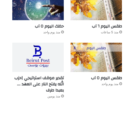
طقس اليوم ٦ آب
حظك اليوم ٥ آب
منذ 5 ساعات
منذ يوم واحد
طقس اليوم ٥ آب
تقدير موقف استراتيجي |حزب
الله يفتح النار على العهد ….
منذ يوم واحد
بعبدا طرف
منذ يومين