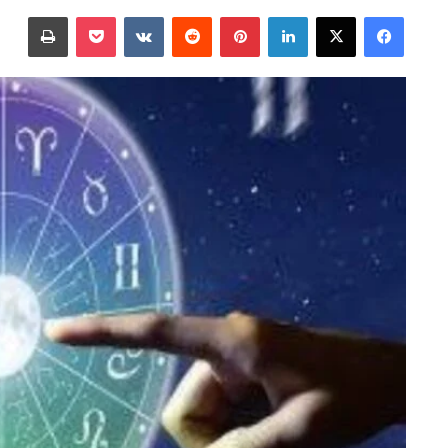
على
بريدا
فيسبوك
‫X
لينكدإن
بينتيريست
‫Pocket
طباعة
X
إلكترونيا