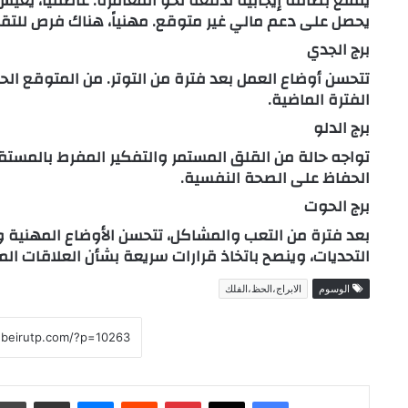
يتمتع بطاقة إيجابية تدفعه نحو المغامرة. عاطفيًا، يع
يحصل على دعم مالي غير متوقع. مهنياً، هناك فرص للتقدم
برج الجدي
تتحسن أوضاع العمل بعد فترة من التوتر. من المتوقع الحص
الفترة الماضية.
برج الدلو
تواجه حالة من القلق المستمر والتفكير المفرط بالمستق
الحفاظ على الصحة النفسية.
برج الحوت
بعد فترة من التعب والمشاكل، تتحسن الأوضاع المهنية و
التحديات، وينصح باتخاذ قرارات سريعة بشأن العلاقات المت
الوسوم
الابراج،الحظ،الفلك
فيسبوك
‫X
بينتيريست
ماسنجر
مشاركة عبر البريد