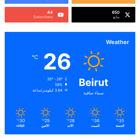
44
650
متابع
Subscribers
Weather
26
℃
Beirut
35º - 26º
58%
3.84 كيلومتر/ساعة
سماء صافية
30
29
28
36
35
℃
℃
℃
℃
℃
الجمعة
السبت
الأحد
الأثنين
الثلاثاء