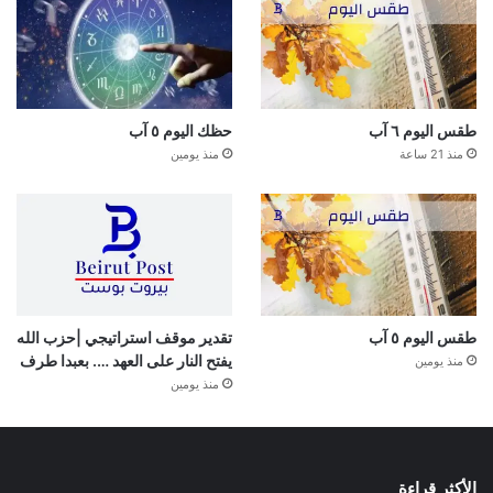
طقس اليوم ٦ آب
حظك اليوم ٥ آب
منذ 21 ساعة
منذ يومين
طقس اليوم ٥ آب
تقدير موقف استراتيجي |حزب الله
يفتح النار على العهد …. بعبدا طرف
منذ يومين
منذ يومين
الأكثر قراءة