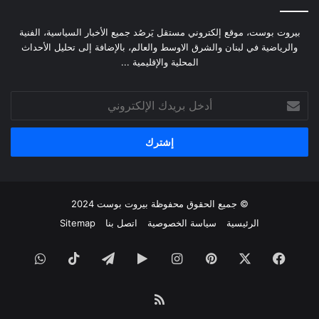
بيروت بوست، موقع إلكتروني مستقل يَرصُد جميع الأخبار السياسية، الفنية
والرياضية في لبنان والشرق الاوسط والعالم، بالإضافة إلى تحليل الأحداث
المحلية والإقليمية ...
أدخل
بريدك
الإلكتروني
© جميع الحقوق محفوظة
بيروت بوست
2024
الرئيسية
سياسة الخصوصية
اتصل بنا
Sitemap
فيسبوك
‫X
بينتيريست
انستقرام
‏Google
تيلقرام
‫TikTok
واتساب
Play
ملخص