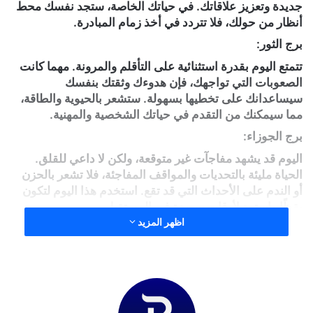
جديدة وتعزيز علاقاتك. في حياتك الخاصة، ستجد نفسك محط
أنظار من حولك، فلا تتردد في أخذ زمام المبادرة.
برج الثور:
تتمتع اليوم بقدرة استثنائية على التأقلم والمرونة. مهما كانت
الصعوبات التي تواجهك، فإن هدوءك وثقتك بنفسك
سيساعدانك على تخطيها بسهولة. ستشعر بالحيوية والطاقة،
مما سيمكنك من التقدم في حياتك الشخصية والمهنية.
برج الجوزاء:
اليوم قد يشهد مفاجآت غير متوقعة، ولكن لا داعي للقلق.
الحياة مليئة بالتحديات والمواقف المفاجئة، فلا تشعر بالحزن
أو الندم على الأحداث التي قد تقع. استخدم هذا اليوم لتكون
يقظًا واستعد لأوقات سعيدة في المستقبل.
اظهر المزيد
برج السرطان:
ستجد اليوم أن الطريق أمامك أكثر صعوبة مما توقعت. ربما
يظهر شخص يحاول إعاقة خططك، ولكن لا تدع ذلك يثنيك عن
مواصلة مسيرتك. اعتبر هذا تحديًا جديدًا لاختبار إرادتك وقدرتك
على التكيف.