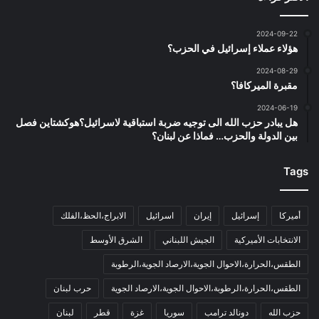
2024-09-22
هؤلاء عملاء إسرائيل في الحزب؟
2024-08-29
مقبرة الميركافا؟
2024-06-19
هل يبادر حزب الله الى توجيه ضربة استباقية لاسرائيل؟هوكشتاين فصل
بين الدولة والحزب… فماذا عن لبنان؟
Tags
أميركا
إسرائيل
إيران
اسرائيل
الابراج،الحظ،الفلك
الانتخابات الأميركية
الجيش اللبناني
الشرق الأوسط
الطقس،الحرارة،الاحوال الجوية،الارصاد الجوية،الرطوبة
الطقس،الحرارة،الرطوبة،الاحوال الجوية،الارصاد الجوية
حرب لبنان
حزب الله
دونالد ترامب
سوريا
غزة
قطر
لبنان