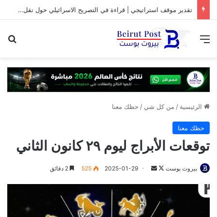
تقدير موقف استراتيجي | قراءة في التصريح الاسرائيلي حول نقل المفاوضات مع لبنان من واشنطن الى روما
القائمة
بح
الرئيسية
/
من كل شي
/
حظك معنا
حظك معنا
توقعات الأبراج ليوم ٢٩ كانون الثاني
تابع
أرسل
بيروت بوست
2025-01-29
525
2 دقائق
على
بريدا
X
إلكترونيا