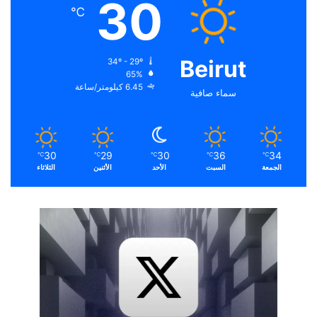
30
℃
Beirut
34º - 29º
65%
6.45 كيلومتر/ساعة
سماء صافية
30
29
30
36
34
℃
℃
℃
℃
℃
الجمعة
السبت
الأحد
الأثنين
الثلاثاء