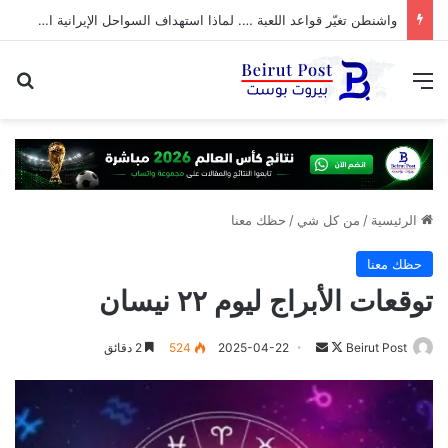
واشنطن تغيّر قواعد اللعبة …. لماذا استهداف السواحل الإيرانية الآن؟
القائمة
بح
الرئيسية
/
من كل شي
/
حظك معنا
حظك معنا
توقعات الأبراج ليوم ٢٢ نيسان
تابع
أرسل
Beirut Post
2025-04-22
524
2 دقائق
على
بريدا
X
إلكترونيا