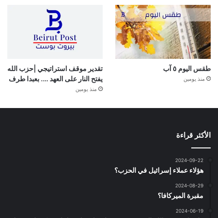
طقس اليوم ٥ آب
تقدير موقف استراتيجي |حزب الله
يفتح النار على العهد …. بعبدا طرف
منذ يومين
منذ يومين
الأكثر قراءة
2024-09-22
هؤلاء عملاء إسرائيل في الحزب؟
2024-08-29
مقبرة الميركافا؟
2024-06-19