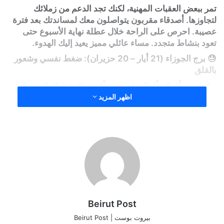
تمر ببعض العقبات المهنية، لكنك تجد الدعم من زملائك
لتجاوزها. أصدقاء مقربون يتواصلون معك لمساندتك بعد فترة
عصيبة. احرص على الراحة خلال عطلة نهاية الأسبوع حتى
تعود بنشاط متجدد. مساء عائلي مميز يعيد إليك الهدوء.
😓 برج الجوزاء (21 أيار – 20 حزيران): ضغط نفسي وشعور
بالقلق
تواجه جدولًا مكتظًا بالمهام وضغطًا نفسيًا متزايدًا. لا تدع التوتر
يسيطر عليك، حاول تنظيم أولوياتك بوضع خطة عمل واضحة.
اظهر المزيد
إحساس بالقلق تجاه أحد أفراد عائلتك يراودك، لكن مصدره
غير واضح. تابع حدسك بحذر.
💼 برج السرطان (21 حزيران – 22 تموز): فرصة عمل جديدة
وحيرة
قد تتلقى عرض عمل مهم يستحق التفكير الجاد. ضع قائمة
بالإيجابيات والسلبيات قبل اتخاذ قرارك النهائي. تحاول لقاء
صديق قديم، لكن اختلاف المواعيد يحول دون ذلك. قد تتعرض
لطلب مالي من أحد الأصدقاء، فكّر جيدًا قبل الاستجابة.
Beirut Post
🚀 برج الأسد (23 تموز – 22 آب): بداية مشرقة ومفاجآت
بيروت بوست | Beirut Post