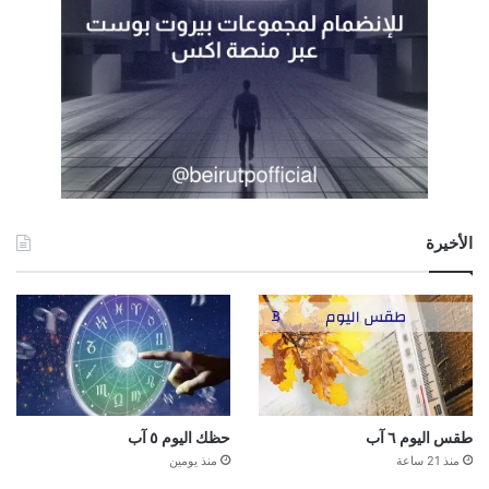
الأخيرة
طقس اليوم ٦ آب
حظك اليوم ٥ آب
منذ 21 ساعة
منذ يومين