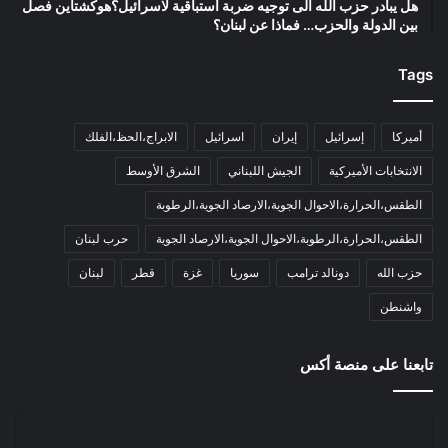
هل يبادر حزب الله الى توجيه ضربة استباقية لاسرائيل؟هوكشتاين فصل
بين الدولة والحزب… فماذا عن لبنان؟
Tags
أميركا
إسرائيل
إيران
اسرائيل
الابراج،الحظ،الفلك
الانتخابات الأميركية
الجيش اللبناني
الشرق الأوسط
الطقس،الحرارة،الاحوال الجوية،الارصاد الجوية،الرطوبة
الطقس،الحرارة،الرطوبة،الاحوال الجوية،الارصاد الجوية
حرب لبنان
حزب الله
دونالد ترامب
سوريا
غزة
قطر
لبنان
واشنطن
تابعنا على منصة أكس