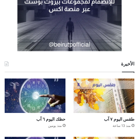
الأخيرة
طقس اليوم ٧ آب
حظك اليوم ٦ آب
منذ 13 ساعة
منذ يومين