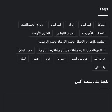
Tags
أميركا
إسرائيل
إيران
اسرائيل
الابراج،الحظ،الفلك
الانتخابات الأميركية
الجيش اللبناني
الشرق الأوسط
الطقس،الحرارة،الاحوال الجوية،الارصاد الجوية،الرطوبة
الطقس،الحرارة،الرطوبة،الاحوال الجوية،الارصاد الجوية
حرب لبنان
حزب الله
دونالد ترامب
سوريا
غزة
قطر
لبنان
واشنطن
تابعنا على منصة أكس