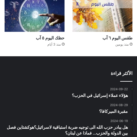
طقس اليوم ٦ آب
حظك اليوم ٥ آب
منذ يومين
منذ 3 أيام
الأكثر قراءة
2024-09-22
هؤلاء عملاء إسرائيل في الحزب؟
2024-08-29
مقبرة الميركافا؟
2024-06-19
هل يبادر حزب الله الى توجيه ضربة استباقية لاسرائيل؟هوكشتاين فصل
بين الدولة والحزب… فماذا عن لبنان؟