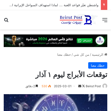
واشنطن تغيّر قواعد اللعبة …. لماذا استهداف السواحل الإيرانية الآن؟
القائمة
بح
الرئيسية
/
من كل شي
/
حظك معنا
حظك معنا
توقعات الأبراج ليوم ١ آذار
تابع
أرسل
Beirut Post
2025-03-01
530
2 دقائق
على
بريدا
X
إلكترونيا