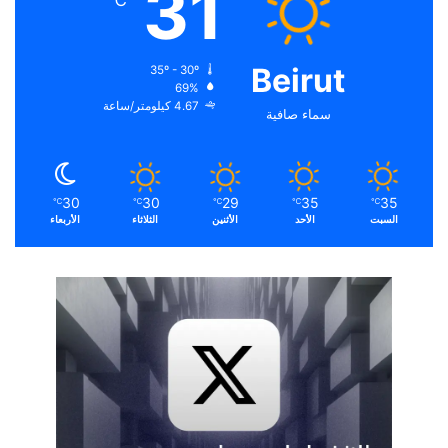
31
℃
Beirut
35º - 30º
69%
4.67 كيلومتر/ساعة
سماء صافية
30
30
29
35
35
℃
℃
℃
℃
℃
السبت
الأحد
الأثنين
الثلاثاء
الأربعاء