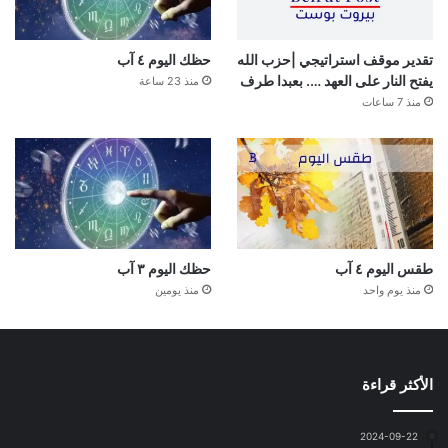
تقدير موقف استراتيجي |حزب الله
حظك اليوم ٤ آب
يفتح النار على العهد …. بعبدا طرف
منذ 23 ساعة
منذ 7 ساعات
طقس اليوم ٤ آب
حظك اليوم ٣ آب
منذ يوم واحد
منذ يومين
الأكثر قراءة
2024-09-22