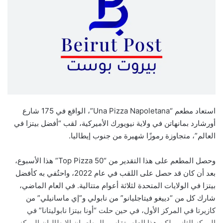
استعاد مطعم “Una Pizza Napoletana”، الواقع في 175 شارع
أورشارد بمانهاتن في ولاية نيويورك الأميركية، لقب “أفضل بيتزا في
العالم”، متجاوزة رموزًا شهيرة من جنوب إيطاليا.
وحصل المطعم على هذا التقدير من “50 Top Pizza” هذا الأسبوع،
بعد أن كان قد حصل على اللقب في عام 2022، واحتُفي به كأفضل
بيتزا في الولايات المتحدة لثلاثة أعوام متتالية. في العام الماضي،
شارك كل من “دييغو فيتاجليانو” من نابولي و”إي ماسانيلي” من
كازيرتا في المركز الأول، في حين حلت “أونا بيتزا نابوليتانا” في
المركز الثاني. لكن هذا العام، تقاسم المطعمان الإيطاليان المركز