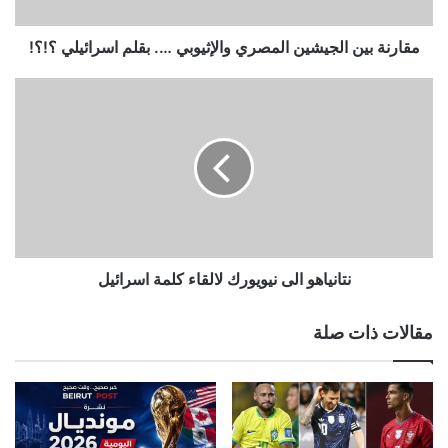
اسرائيلي
؟!؟!
مقارنة بين الجيشين المصري والإثيوبي …. بقلم اسرائيلي ؟!؟!
نتانياهو
الى
نيويورك
لالقاء
كلمة
اسرائيل
نتانياهو الى نيويورك لالقاء كلمة اسرائيل
مقالات ذات صلة