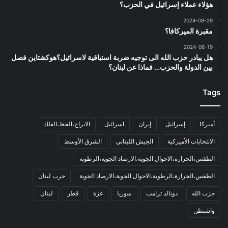
هؤلاء عملاء إسرائيل في الحزب؟
2024-08-29
مقبرة الميركافا؟
2024-06-19
هل يبادر حزب الله الى توجيه ضربة استباقية لاسرائيل؟هوكشتاين فصل
بين الدولة والحزب… فماذا عن لبنان؟
Tags
أميركا
إسرائيل
إيران
اسرائيل
الابراج،الحظ،الفلك
الانتخابات الأميركية
الجيش اللبناني
الشرق الأوسط
الطقس،الحرارة،الاحوال الجوية،الارصاد الجوية،الرطوبة
الطقس،الحرارة،الرطوبة،الاحوال الجوية،الارصاد الجوية
حرب لبنان
حزب الله
دونالد ترامب
سوريا
غزة
قطر
لبنان
واشنطن