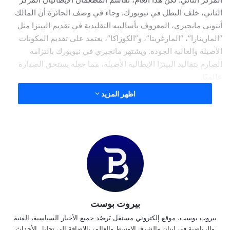
الثاني، خلف البطل في نيويورك. وجاء في وصف الجائزة أن المالك
أنتوني مانجيري، المعروف بأساليبه التقليدية في تقديم البيتزا مثل
“المارينارا”، “المارغريتا”، و”الكوزاكا”، يعتمد على تقديم المكونات
الأصيلة والعالية الجودة. ويشتهر مانجيري في نيويورك بالتزامه
الصارم بتقاليد البيتزا الإيطالية الأصيلة، مما جعله يستحق الصدارة
عالميًا.
اظهر المزيد
نسخ الرابط
بيروت بوست
بيروت بوست، موقع إلكتروني مستقل يَرصُد جميع الأخبار السياسية، الفنية
والرياضية في لبنان والشرق الاوسط والعالم، بالإضافة إلى تحليل الأحداث