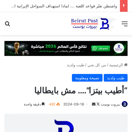
واشنطن تغيّر قواعد اللعبة …. لماذا استهداف السواحل الإيرانية الآن؟
القائمة
بح
الرئيسية
/
من كل شي
/
طيب ولذيذ
طيب ولذيذ
نصيحة ومعلومة
“أطيب بيتزا”…. مش بايطاليا
تابع
أرسل
بيروت بوست
2024-09-16
492
دقيقة واحدة
على
بريدا
X
إلكترونيا