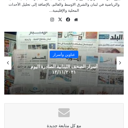
والرياضية في لبنان والشرق الاوسط والعالم، بالإضافة إلى تحليل الأحداث
المحلية والإقليمية...
موقع
‫X
فيسبوك
انستقرام
الويب
عناوين وأسرار
أسرار الصحف اللبنانية الصادرة اليوم
١٢/١١/٢٠٢١
مع كل متابعة جديدة