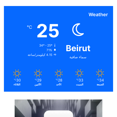
Weather
25
℃
Beirut
34º - 25º
71%
4.15 كيلومتر/ساعة
سماء صافية
30
29
28
33
34
℃
℃
℃
℃
℃
الجمعة
السبت
الأحد
الأثنين
الثلاثاء