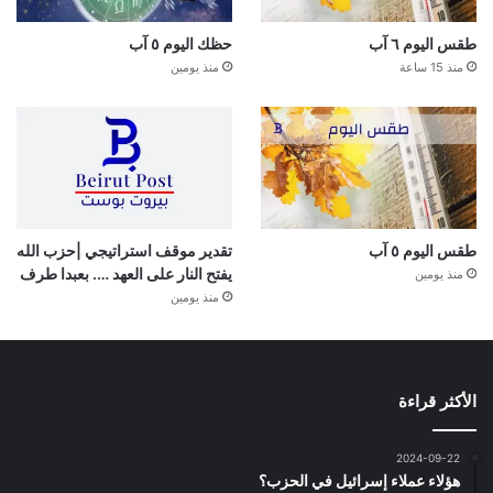
طقس اليوم ٦ آب
حظك اليوم ٥ آب
منذ 15 ساعة
منذ يومين
طقس اليوم ٥ آب
تقدير موقف استراتيجي |حزب الله
يفتح النار على العهد …. بعبدا طرف
منذ يومين
منذ يومين
الأكثر قراءة
2024-09-22
هؤلاء عملاء إسرائيل في الحزب؟