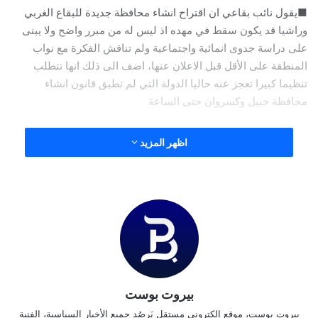
■يقول نائب بقاعي ان اقتراح انشاء محافظة جديدة للبقاع الغربي
وراشيا قد يكون سقط في مهده اذ ليس له من مبرر واضح ولا يبنى
على دراسة جدوى انمائية واجتماعية ولم تناقش الفكرة مع نواب
المنطقة على الأقل قبل الاعلان عنها، اضف الى ذلك انها تتطلب
تنظيما كبيرا تعجز عنه حاليا الدولة التي لم تطبق قانون انشاء
محافظة جبيل وكسروان حتى الساعة
■قال ناشط في “تيار المستقبل” إن زيارة بهاء الحريري الى لبنان
اظهر المزيد
أفادت التيار الأزرق ورئيسه لأنها أثبتت لمن يعنيهم الأمر أن لا بديل
من الرئيس سعد الحريري وأن كل الرهانات البديلة قد سقطت
نسخ الرابط
بيروت بوست
بيروت بوست، موقع إلكتروني مستقل يَرصُد جميع الأخبار السياسية، الفنية