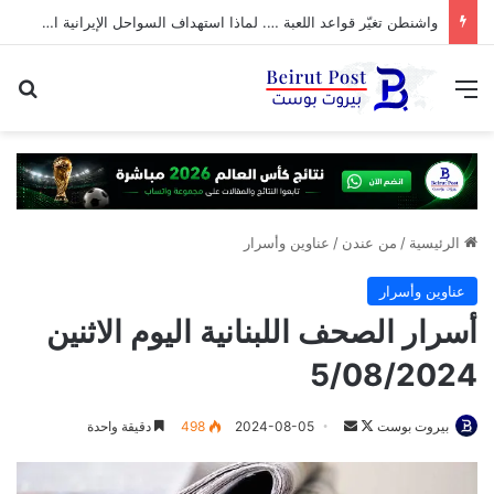
واشنطن تغيّر قواعد اللعبة …. لماذا استهداف السواحل الإيرانية الآن؟
القائمة
بح
الرئيسية
/
من عندن
/
عناوين وأسرار
عناوين وأسرار
أسرار الصحف اللبنانية اليوم الاثنين
5/08/2024
تابع
أرسل
بيروت بوست
2024-08-05
498
دقيقة واحدة
على
بريدا
X
إلكترونيا