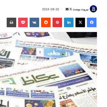
تابع
أرسل
بيروت بوست
2024-08-20
على
بريدا
فيسبوك
‫X
لينكدإن
بينتيريست
‫Pocket
طباعة
X
إلكترونيا