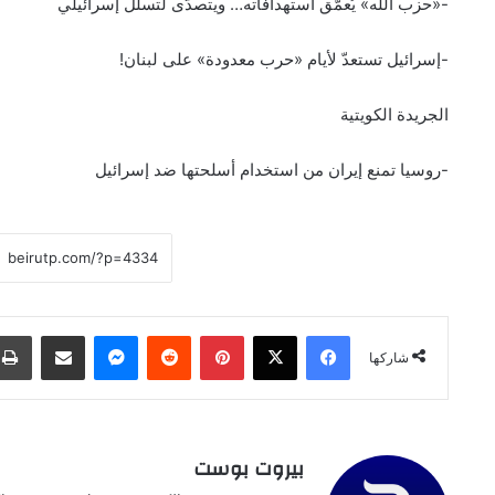
-«حزب الله» يُعمّق استهدافاته… ويتصدّى لتسلّل إسرائيلي
-إسرائيل تستعدّ لأيام «حرب معدودة» على لبنان!
الجريدة الكويتية
-روسيا تمنع إيران من استخدام أسلحتها ضد إسرائيل
فيسبوك
‫X
بينتيريست
ماسنجر
مشاركة عبر البريد
شاركها
بيروت بوست