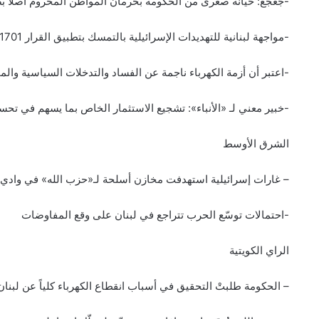
-جعجع: خيانة صغرى من الحكومة بحرمان المواطن المحروم أصلاً ب
-مواجهة لبنانية للتهديدات الإسرائيلية بالتمسك بتطبيق القرار 1701
-اعتبر أن أزمة الكهرباء ناجمة عن الفساد والتدخلات السياسية وا
-خبير معني لـ «الأنباء»: تشجيع الاستثمار الخاص بما يسهم في تحس
الشرق الأوسط
– غارات إسرائيلية استهدفت مخازن أسلحة ﻟـ«حزب الله» في وادي ال
-احتمالات توسّع الحرب تتراجع في لبنان على وقع المفاوضات
الراي الكويتية
– الحكومة طلبتْ التحقيق في أسباب انقطاع الكهرباء كلياً عن لبنان