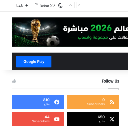
℃
27
تابعنا
Beirut
Google Play
Follow Us
810
0
Subscribers
متابع
44
650
متابع
Subscribers