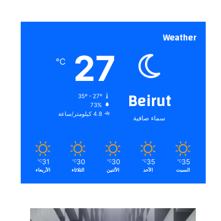
Weather
27
℃
Beirut
35º - 27º
73%
4.8 كيلومتر/ساعة
سماء صافية
31
30
30
35
35
℃
℃
℃
℃
℃
السبت
الأحد
الأثنين
الثلاثاء
الأربعاء