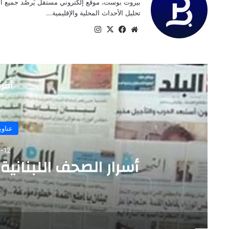
بيروت بوست، موقع إلكتروني مستقل يَرصُد جميع الأخ
تحليل الأحداث المحلية والإقليمية...
موقع
‫X
فيسبوك
انستقرام
الويب
أقرأ
عناوي
-12
الصحف اللبنانية الصادرة ا