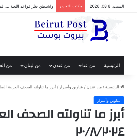
السبت, 8 08, 2026
مكتب التحرير
واشنطن تغيّر قواعد اللعبة …. لم
الرئيسية
من عنا
من عندن
من لبنان
من الع
الرئيسية
/
من عندن
/
عناوين وأسرار
/
أبرز ما تناولته الصحف العربية الصادرة اليو
عناوين وأسرار
أبرز ما تناولته الصحف العر
٢٠/٨/٢٠٢٤