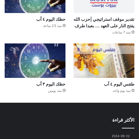
تقدير موقف استراتيجي |حزب الله
حظك اليوم ٤ آب
يفتح النار على العهد …. بعبدا طرف
منذ 23 ساعة
منذ 7 ساعات
طقس اليوم ٤ آب
حظك اليوم ٣ آب
منذ يوم واحد
منذ يومين
الأكثر قراءة
2024-09-22