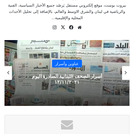
بيروت بوست، موقع إلكتروني مستقل يَرصُد جميع الأخبار السياسية، الفنية
والرياضية في لبنان والشرق الاوسط والعالم، بالإضافة إلى تحليل الأحداث
-حزب الله يستعرض قدراته الصاروخية
المحلية والإقليمية...
موقع
‫X
فيسبوك
انستقرام
الويب
نسخ الرابط
عناوين وأسرار
أسرار الصحف اللبنانية الصادرة اليوم
١٢/١١/٢٠٢١