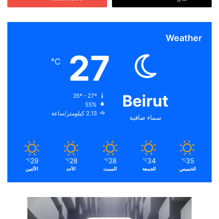
Weather
27
℃
Beirut
35º - 27º
55%
2.13 كيلومتر/ساعة
سماء صافية
29
28
28
34
35
℃
℃
℃
℃
℃
الخميس
الجمعة
السبت
الأحد
الأثنين