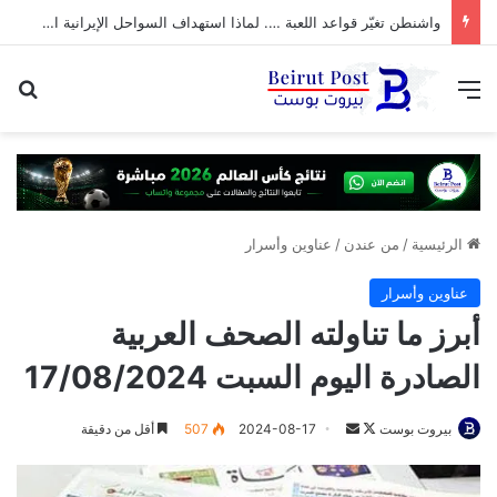
واشنطن تغيّر قواعد اللعبة …. لماذا استهداف السواحل الإيرانية الآن؟
القائمة
بح
الرئيسية
/
من عندن
/
عناوين وأسرار
عناوين وأسرار
أبرز ما تناولته الصحف العربية
الصادرة اليوم السبت 17/08/2024
تابع
أرسل
بيروت بوست
2024-08-17
507
أقل من دقيقة
على
بريدا
X
إلكترونيا