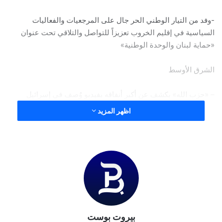
-وفد من التيار الوطني الحر جال على المرجعيات والفعاليات
السياسية في إقليم الخروب تعزيزاً للتواصل والتلاقي تحت عنوان
«حماية لبنان والوحدة الوطنية»
الشرق الأوسط
– «حزب الله» يكشف عن أكبر أنفاقه بفيديو وُصف في إسرائيل
بـ«التهديديّ»
اظهر المزيد
-مصر تؤكد مواصلة دعم لبنان في مواجهة التحديات
الراي الكويتية
– «جبالنا خزائننا».. «حزب الله» يستعرض قدراته الصاروخية تحت
الأرض
بيروت بوست
الجريدة الكويتية