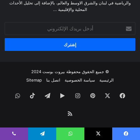
والرياضية في لبنان والشرق الاوسط والعالم، بالإضافة إلى تحليل الأحداث
المحلية والإقليمية ...
أدخل
بريدك
الإلكتروني
© جميع الحقوق محفوظة
بيروت بوست
2024
الرئيسية
سياسة الخصوصية
اتصل بنا
Sitemap
فيسبوك
‫X
بينتيريست
انستقرام
‏Google
تيلقرام
‫TikTok
واتساب
Play
ملخص
الموقع
يسبوك
‫X
واتساب
تيلقرام
ڤايبر