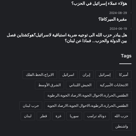
هؤلاء عملاء إسرائيل في الحزب؟
2024-08-29
مقبرة الميركافا؟
2024-06-19
هل يبادر حزب الله الى توجيه ضربة استباقية لاسرائيل؟هوكشتاين فصل
بين الدولة والحزب… فماذا عن لبنان؟
Tags
أميركا
إسرائيل
إيران
اسرائيل
الابراج،الحظ،الفلك
الانتخابات الأميركية
الجيش اللبناني
الشرق الأوسط
الطقس،الحرارة،الاحوال الجوية،الارصاد الجوية،الرطوبة
الطقس،الحرارة،الرطوبة،الاحوال الجوية،الارصاد الجوية
حرب لبنان
حزب الله
دونالد ترامب
سوريا
غزة
قطر
لبنان
واشنطن