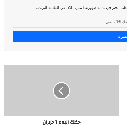
لى الخبر في بداية ظهوره، اشترك الآن في القائمة البريدية.
حظك
اليوم
٦
حزيران
حظك اليوم ٦ حزيران