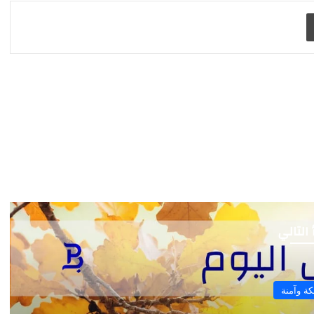
طباعة
 التالي
ة وآمنة