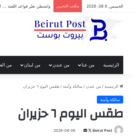
الخميس, 6 08, 2026
مكتب التحرير
واشنطن تغيّر قواعد اللعبة …. ل
الرئيسية
من عنا
من عندن
من لبنان
من الع
الرئيسية
/
من عندن
/
سالكة وآمنة
/
طقس اليوم ٦ حزيران
سالكة وآمنة
طقس اليوم ٦ حزيران
تابع
أرسل
2026-06-06
Beirut Post