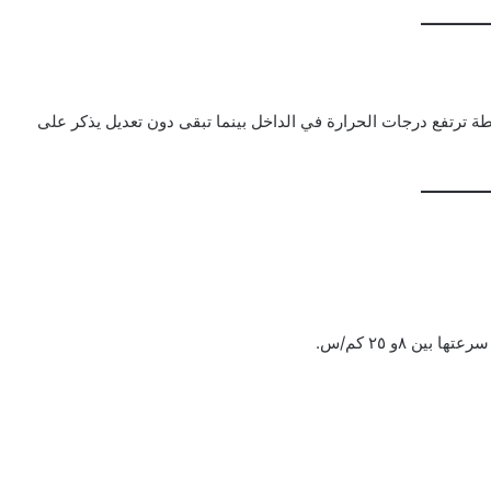
ة ترتفع درجات الحرارة في الداخل بينما تبقى دون تعديل يذكر على
ين ٨و ٢٥ كم/س.