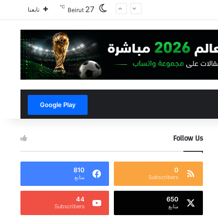
℃
27
تابعنا
Beirut
Google Play
Follow Us
810
0
Subscribers
متابع
44
650
متابع
Subscribers