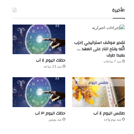
الأخيرة
تقدير موقف استراتيجي |حزب
الله يفتح النار على العهد ….
بعبدا طرف
حظك اليوم ٤ آب
منذ 7 ساعات
منذ 23 ساعة
طقس اليوم ٤ آب
حظك اليوم ٣ آب
منذ يوم واحد
منذ يومين