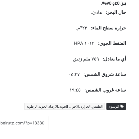
بين ٤٥و ٧٥%.
حال البحر:
هادئ.
حرارة سطح الماء:
٢٣°م.
الضغط الجوي:
١٠١٢ HPA
أي ما يعادل:
٧٥٩ ملم زئبق
ساعة شروق الشمس:
٠٥:٢٧
ساعة غروب الشمس:
١٩:٤٥
الوسوم
الطقس،الحرارة،الاحوال الجوية،الارصاد الجوية،الرطوبة