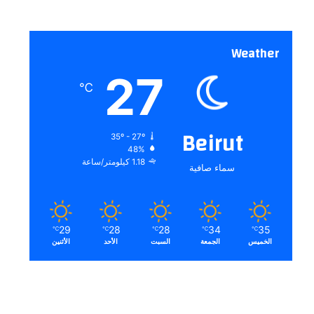
Weather
27
℃
Beirut
35º - 27º
48%
1.18 كيلومتر/ساعة
سماء صافية
29
28
28
34
35
℃
℃
℃
℃
℃
الخميس
الجمعة
السبت
الأحد
الأثنين