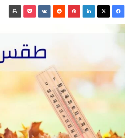
على
بريدا
فيسبوك
‫X
لينكدإن
بينتيريست
‫Pocket
طباعة
X
إلكترونيا