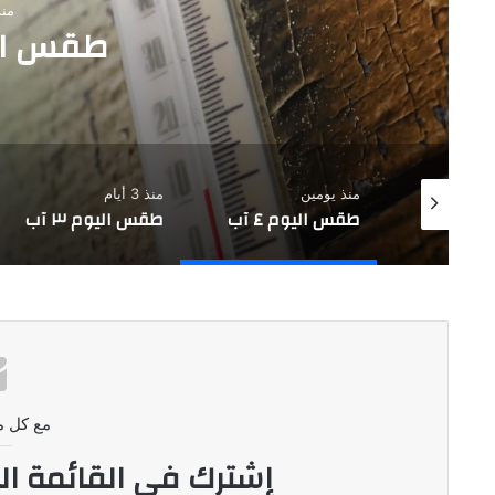
منذ
طقس اليوم
منذ يومين
منذ 3 أيام
 ٥ آب
طقس اليوم ٤ آب
طقس اليوم ٣ آب
مع كل م
إشترك في القائمة ال