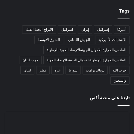
Tags
أميركا
إسرائيل
إيران
اسرائيل
الابراج،الحظ،الفلك
الانتخابات الأميركية
الجيش اللبناني
الشرق الأوسط
الطقس،الحرارة،الاحوال الجوية،الارصاد الجوية،الرطوبة
الطقس،الحرارة،الرطوبة،الاحوال الجوية،الارصاد الجوية
حرب لبنان
حزب الله
دونالد ترامب
سوريا
غزة
قطر
لبنان
واشنطن
تابعنا على منصة أكس