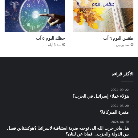
طقس اليوم ٦ آب
حظك اليوم ٥ آب
منذ يومين
منذ 3 أيام
الأكثر قراءة
2024-09-22
هؤلاء عملاء إسرائيل في الحزب؟
2024-08-29
مقبرة الميركافا؟
2024-06-19
هل يبادر حزب الله الى توجيه ضربة استباقية لاسرائيل؟هوكشتاين فصل
بين الدولة والحزب… فماذا عن لبنان؟