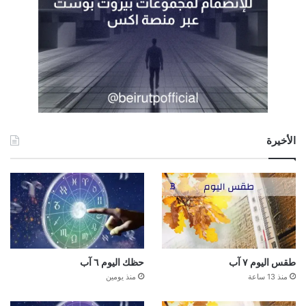
الأخيرة
طقس اليوم ٧ آب
حظك اليوم ٦ آب
منذ 13 ساعة
منذ يومين