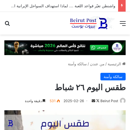
واشنطن تغيّر قواعد اللعبة …. لماذا استهداف السواحل الإيرانية الآن؟
القائمة
بح
الرئيسية
/
من عندن
/
سالكة وآمنة
سالكة وآمنة
طقس اليوم ٢٦ شباط
تابع
أرسل
Beirut Post
2025-02-26
531
دقيقة واحدة
على
بريدا
X
إلكترونيا