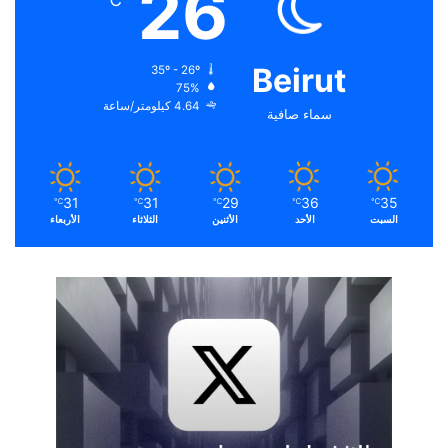
26
℃
Beirut
35º - 26º
75%
4.64 كيلومتر/ساعة
سماء صافية
31
31
29
36
35
℃
℃
℃
℃
℃
السبت
الأحد
الأثنين
الثلاثاء
الأربعاء