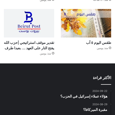
طقس اليوم ٥ آب
تقدير موقف استراتيجي |حزب الله
يفتح النار على العهد …. بعبدا طرف
منذ يومين
منذ يومين
الأكثر قراءة
2024-09-22
هؤلاء عملاء إسرائيل في الحزب؟
2024-08-29
مقبرة الميركافا؟