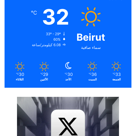
32
℃
Beirut
33º - 29º
60%
6.08 كيلومتر/ساعة
سماء صافية
30
29
30
36
33
℃
℃
℃
℃
℃
الجمعة
السبت
الأحد
الأثنين
الثلاثاء