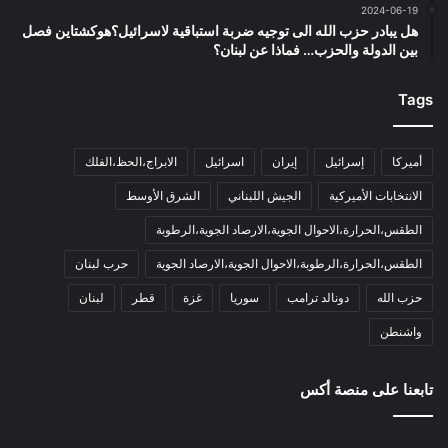
2024-06-19
هل يبادر حزب الله الى توجيه ضربة استباقية لاسرائيل؟هوكشتاين فصل
بين الدولة والحزب… فماذا عن لبنان؟
Tags
أميركا
إسرائيل
إيران
اسرائيل
الابراج،الحظ،الفلك
الانتخابات الأميركية
الجيش اللبناني
الشرق الأوسط
الطقس،الحرارة،الاحوال الجوية،الارصاد الجوية،الرطوبة
الطقس،الحرارة،الرطوبة،الاحوال الجوية،الارصاد الجوية
حرب لبنان
حزب الله
دونالد ترامب
سوريا
غزة
قطر
لبنان
واشنطن
تابعنا على منصة أكس