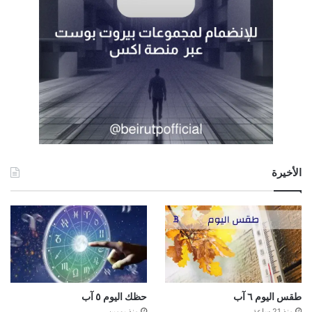
الأخيرة
طقس اليوم ٦ آب
حظك اليوم ٥ آب
منذ 21 ساعة
منذ يومين