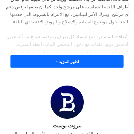
أطراف اللجنة الخماسية على مرشح واحد. كما ان بعضها يرفض دعم
أي مرشح، ويترك الأمر للبنانيين، مع الالتزام بالشروط التي حددتها
اللجنة حول موضوع السيادة والإصلاح والنهوض الاقتصادي للبلد».
وأضافت المصادر: «مع تمسك كل طرف بموقفه، تصبح مسألة تعديل
الدستور دونها عقبات مع دخول المجلس النيابي العقد التشريعي
الاستثنائي منذ مطلع الشهر، ما يصعب فيه تعديل الدستور على رغم
المساعي التي تبذلها الكتل الوسطية للوصول إلى مرشح توافقي».
اظهر المزيد
وأشارت المصادر انه «في غياب أي مرشح جامع وعدم انحياز الكتل
الوسطية إلى أي من المحورين، فإن الجلسة قد تصل إلى الحائط
المسدود، بعدم حصول أي مرشح على 65 صوتا». وتتساءل المصادر:
«هل سنكون أمام وضع يفرض فتوى مشابهة لما طرحه الرئيس
حسين الحسيني عام 1989، أو الذهاب إلى وضع يستعيد تجربة العام
1970 حين انحسرت المنافسة بين الرئيسين الراحلين سليمان فرنجية
وإلياس سركيس.
بيروت بوست
وبالعودة إلى فتوى الرئيس الحسيني عام 1989، وأمام تعدد
بيروت بوست، موقع إلكتروني مستقل يَرصُد جميع الأخبار السياسية، الفنية