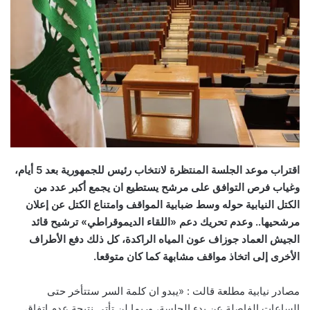
اقتراب موعد الجلسة المنتظرة لانتخاب رئيس للجمهورية بعد 5 أيام،
وغياب فرص التوافق على مرشح يستطيع ان يجمع أكبر عدد من
الكتل النيابية حوله وسط ضبابية المواقف وامتناع الكتل عن إعلان
مرشحيها.. وعدم تحريك دعم «اللقاء الديموقراطي» ترشيح قائد
الجيش العماد جوزاف عون المياه الراكدة، كل ذلك دفع الأطراف
الأخرى إلى اتخاذ مواقف مشابهة كما كان متوقعا.
مصادر نيابية مطلعة قالت : «يبدو ان كلمة السر ستتأخر حتى
الساعات الفاصلة عن بدء الجلسة، وربما لن تأتي نتيجة عدم اتفاق