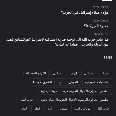
2024-09-22
هؤلاء عملاء إسرائيل في الحزب؟
2024-08-29
مقبرة الميركافا؟
2024-06-19
هل يبادر حزب الله الى توجيه ضربة استباقية لاسرائيل؟هوكشتاين فصل
بين الدولة والحزب… فماذا عن لبنان؟
Tags
أميركا
إسرائيل
إيران
اسرائيل
الابراج،الحظ،الفلك
الانتخابات الأميركية
الجيش اللبناني
الشرق الأوسط
الطقس،الحرارة،الاحوال الجوية،الارصاد الجوية،الرطوبة
الطقس،الحرارة،الرطوبة،الاحوال الجوية،الارصاد الجوية
حرب لبنان
حزب الله
دونالد ترامب
سوريا
غزة
قطر
لبنان