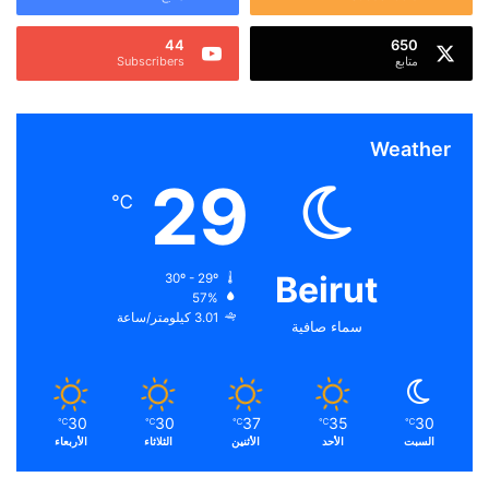
44
650
متابع
Subscribers
Weather
29
℃
Beirut
30º - 29º
57%
3.01 كيلومتر/ساعة
سماء صافية
30
30
37
35
30
℃
℃
℃
℃
℃
السبت
الأحد
الأثنين
الثلاثاء
الأربعاء