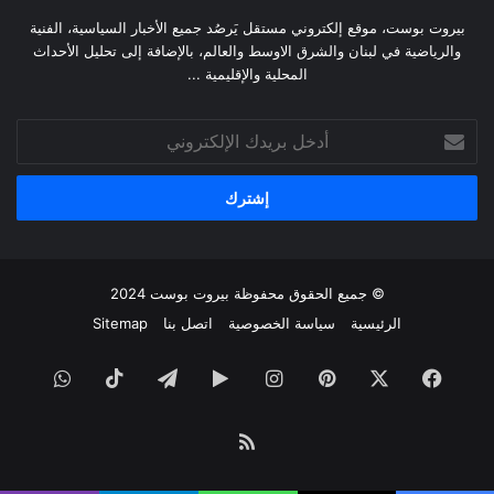
بيروت بوست، موقع إلكتروني مستقل يَرصُد جميع الأخبار السياسية، الفنية
والرياضية في لبنان والشرق الاوسط والعالم، بالإضافة إلى تحليل الأحداث
المحلية والإقليمية ...
أدخل
بريدك
الإلكتروني
© جميع الحقوق محفوظة
بيروت بوست
2024
الرئيسية
سياسة الخصوصية
اتصل بنا
Sitemap
فيسبوك
‫X
بينتيريست
انستقرام
‏Google
تيلقرام
‫TikTok
واتساب
Play
ملخص
الموقع