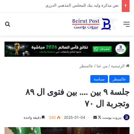
“ابو عمر” السوري …. هذه المرة
القائمة
بح
الرئيسية
/
من عنا
/
عالسطر
عالسطر
سياسة
جلسة ٩ بين …. بين فتوى ال ٨٩
وتجربة ال ٧٠
تابع
أرسل
بيروت بوست
2025-01-04
530
دقيقة واحدة
على
بريدا
X
إلكترونيا